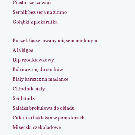
Ciasto rzeszowiak
Sernik bez sera na zimno
Gołąbki z piekarnika
Boczek faszerowany mięsem mielonym
A la bigos
Dip rzodkiewkowy
Bób na zimę do słoików
Biały barszcz na maślance
Chłodnik biały
Ser bundz
Sałatka brokułowa do obiadu
Cukinia i bakłażan w pomidorach
Miseczki czekoladowe