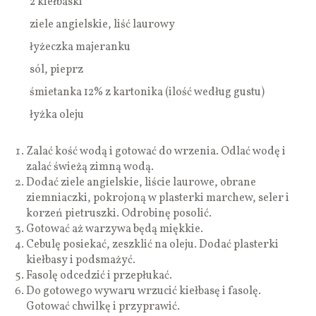
2 kiełbaski
ziele angielskie, liść laurowy
łyżeczka majeranku
sól, pieprz
śmietanka 12% z kartonika (ilość według gustu)
łyżka oleju
Zalać kość wodą i gotować do wrzenia. Odlać wodę i
zalać świeżą zimną wodą.
Dodać ziele angielskie, liście laurowe, obrane
ziemniaczki, pokrojoną w plasterki marchew, seler i
korzeń pietruszki. Odrobinę posolić.
Gotować aż warzywa będą miękkie.
Cebulę posiekać, zeszklić na oleju. Dodać plasterki
kiełbasy i podsmażyć.
Fasolę odcedzić i przepłukać.
Do gotowego wywaru wrzucić kiełbasę i fasolę.
Gotować chwilkę i przyprawić.