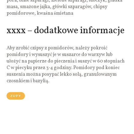
pora, białe szparagi, zielone szparagi, łubczyk, gładka
masa, smażone jajka, główki szparagów, chipsy
pomidorowe, kwaśna śmietana
xxxx – dodatkowe informacje
Aby zrobić czipsy z pomidorów, należy pokroić
pomidory i wysuszyć je w suszarce do warzyw lub
ułożyć na papierze do pieczenia i suszyć w 60 stopniach
C w piecyku przez 3-4 godziny. Pomidory pod koniec
suszenia można posypać lekko solą, granulowanym
czosnkiem i bazylią.
ZUPY