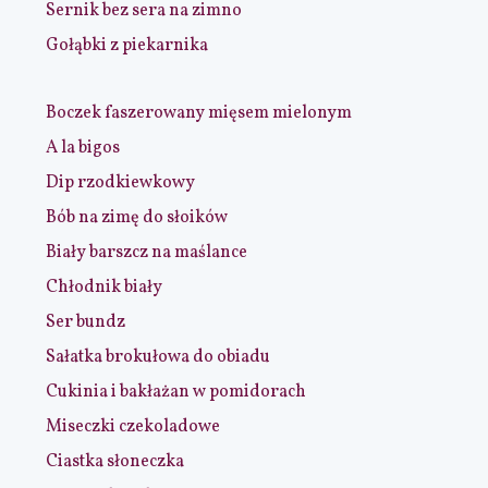
Sernik bez sera na zimno
Gołąbki z piekarnika
Boczek faszerowany mięsem mielonym
A la bigos
Dip rzodkiewkowy
Bób na zimę do słoików
Biały barszcz na maślance
Chłodnik biały
Ser bundz
Sałatka brokułowa do obiadu
Cukinia i bakłażan w pomidorach
Miseczki czekoladowe
Ciastka słoneczka