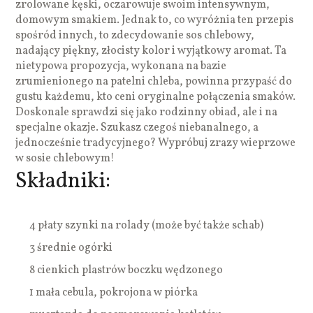
zrolowane kęski, oczarowuje swoim intensywnym,
domowym smakiem. Jednak to, co wyróżnia ten przepis
spośród innych, to zdecydowanie sos chlebowy,
nadający piękny, złocisty kolor i wyjątkowy aromat. Ta
nietypowa propozycja, wykonana na bazie
zrumienionego na patelni chleba, powinna przypaść do
gustu każdemu, kto ceni oryginalne połączenia smaków.
Doskonale sprawdzi się jako rodzinny obiad, ale i na
specjalne okazje. Szukasz czegoś niebanalnego, a
jednocześnie tradycyjnego? Wypróbuj zrazy wieprzowe
w sosie chlebowym!
Składniki:
4 płaty szynki na rolady (może być także schab)
3 średnie ogórki
8 cienkich plastrów boczku wędzonego
1 mała cebula, pokrojona w piórka