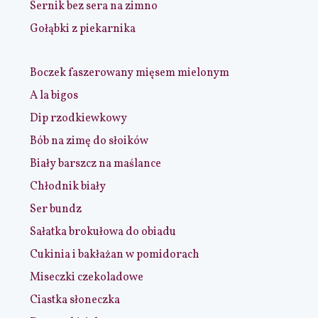
Sernik bez sera na zimno
Gołąbki z piekarnika
Boczek faszerowany mięsem mielonym
A la bigos
Dip rzodkiewkowy
Bób na zimę do słoików
Biały barszcz na maślance
Chłodnik biały
Ser bundz
Sałatka brokułowa do obiadu
Cukinia i bakłażan w pomidorach
Miseczki czekoladowe
Ciastka słoneczka