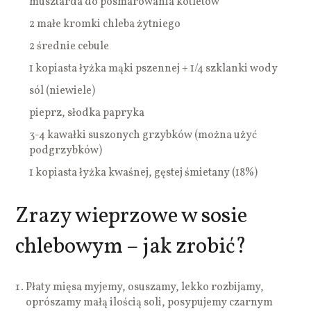
musztarda do posmarowania kotletów
2 małe kromki chleba żytniego
2 średnie cebule
1 kopiasta łyżka mąki pszennej + 1/4 szklanki wody
sól (niewiele)
pieprz, słodka papryka
3-4 kawałki suszonych grzybków (można użyć
podgrzybków)
1 kopiasta łyżka kwaśnej, gęstej śmietany (18%)
Zrazy wieprzowe w sosie
chlebowym – jak zrobić?
Płaty mięsa myjemy, osuszamy, lekko rozbijamy,
oprószamy małą ilością soli, posypujemy czarnym