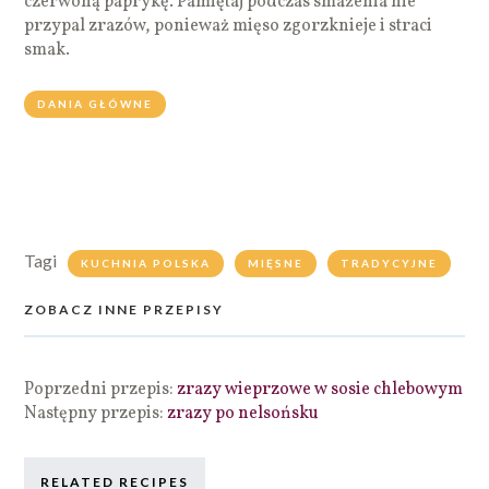
czerwoną paprykę. Pamiętaj podczas smażenia nie
przypal zrazów, ponieważ mięso zgorzknieje i straci
smak.
DANIA GŁÓWNE
Tagi
KUCHNIA POLSKA
MIĘSNE
TRADYCYJNE
ZOBACZ INNE PRZEPISY
Poprzedni przepis:
zrazy wieprzowe w sosie chlebowym
Następny przepis:
zrazy po nelsońsku
RELATED RECIPES