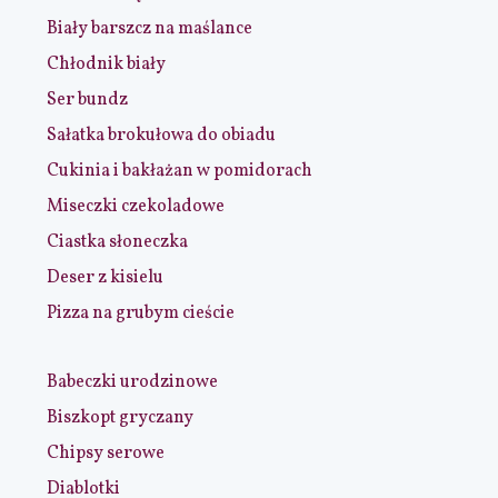
Biały barszcz na maślance
Chłodnik biały
Ser bundz
Sałatka brokułowa do obiadu
Cukinia i bakłażan w pomidorach
Miseczki czekoladowe
Ciastka słoneczka
Deser z kisielu
Pizza na grubym cieście
Babeczki urodzinowe
Biszkopt gryczany
Chipsy serowe
Diablotki