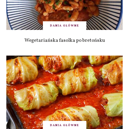
DANIA GŁÓWNE
Wegetariańska fasolka po bretońsku
DANIA GŁÓWNE