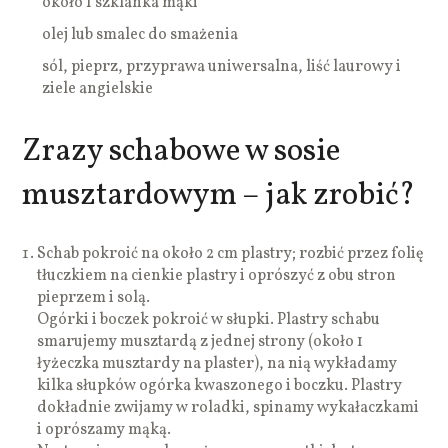
około 1 szklanka mąki
olej lub smalec do smażenia
sól, pieprz, przyprawa uniwersalna, liść laurowy i
ziele angielskie
Zrazy schabowe w sosie
musztardowym – jak zrobić?
Schab pokroić na około 2 cm plastry; rozbić przez folię
tłuczkiem na cienkie plastry i oprószyć z obu stron
pieprzem i solą.
Ogórki i boczek pokroić w słupki. Plastry schabu
smarujemy musztardą z jednej strony (około 1
łyżeczka musztardy na plaster), na nią wykładamy
kilka słupków ogórka kwaszonego i boczku. Plastry
dokładnie zwijamy w roladki, spinamy wykałaczkami
i oprószamy mąką.