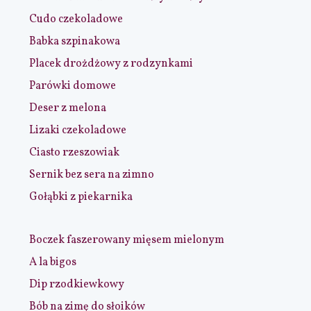
Cudo czekoladowe
Babka szpinakowa
Placek drożdżowy z rodzynkami
Parówki domowe
Deser z melona
Lizaki czekoladowe
Ciasto rzeszowiak
Sernik bez sera na zimno
Gołąbki z piekarnika
Boczek faszerowany mięsem mielonym
A la bigos
Dip rzodkiewkowy
Bób na zimę do słoików