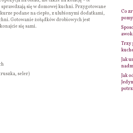
opozycja na obiad, ale także na kolację – te
 sprawdzają się w domowej kuchni. Przygotowane
Co zro
 kurze podane na ciepło, z ulubionymi dodatkami,
pomys
chni. Gotowanie żołądków drobiowych jest
konajcie się sami.
Sposo
awok
Trzy 
kuche
Jak u
ch
nadmi
ruszka, seler)
Jak o
Jedyn
potrz