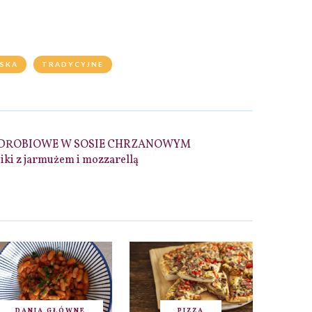
LSKA
TRADYCYJNE
 DROBIOWE W SOSIE CHRZANOWYM
niki z jarmużem i mozzarellą
DANIA GŁÓWNE
PIZZA