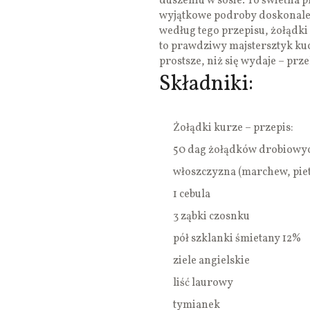
duszeniu w sosie. To świetna pr
wyjątkowe podroby doskonale
według tego przepisu, żołądki
to prawdziwy majstersztyk ku
prostsze, niż się wydaje – prze
Składniki:
Żołądki kurze – przepis:
50 dag żołądków drobiowy
włoszczyzna (marchew, piet
1 cebula
3 ząbki czosnku
pół szklanki śmietany 12%
ziele angielskie
liść laurowy
tymianek