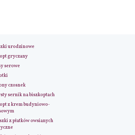
czki urodzinowe
opt gryczany
sy serowe
otki
ony czosnek
sty sernik na biszkoptach
opt z krem budyniowo-
sowym
szki z płatków owsianych
tyczne