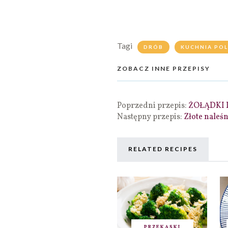
Tagi
DRÓB
KUCHNIA PO
ZOBACZ INNE PRZEPISY
Poprzedni przepis:
ŻOŁĄDKI
Następny przepis:
Złote naleś
RELATED RECIPES
PRZEKĄSKI