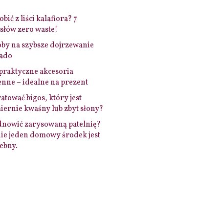
bić z liści kalafiora? 7
łów zero waste!
by na szybsze dojrzewanie
ado
praktyczne akcesoria
nne – idealne na prezent
ratować bigos, który jest
ernie kwaśny lub zbyt słony?
dnowić zarysowaną patelnię?
ie jeden domowy środek jest
ebny.