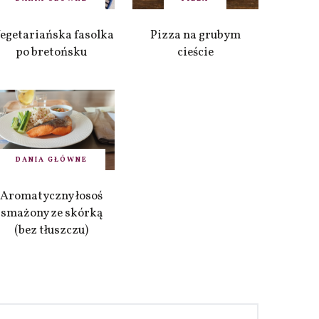
egetariańska fasolka
Pizza na grubym
po bretońsku
cieście
DANIA GŁÓWNE
Aromatyczny łosoś
smażony ze skórką
(bez tłuszczu)