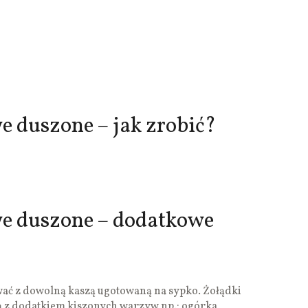
e duszone – jak zrobić?
we duszone – dodatkowe
wać z dowolną kaszą ugotowaną na sypko. Żołądki
ją z dodatkiem kiszonych warzyw np.: ogórka