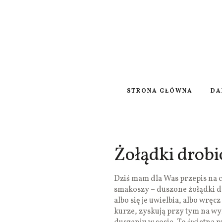
STRONA GŁÓWNA
DA
Żołądki drob
Dziś mam dla Was przepis na c
smakoszy – duszone żołądki d
albo się je uwielbia, albo wręc
kurze, zyskują przy tym na w