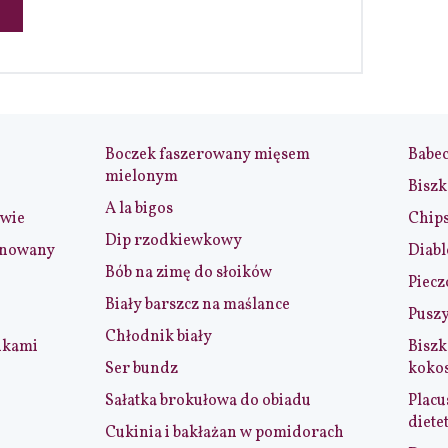
Boczek faszerowany mięsem
Babe
mielonym
Biszk
A la bigos
iwie
Chip
Dip rzodkiewkowy
ynowany
Diabl
Bób na zimę do słoików
Piecz
Biały barszcz na maślance
Puszy
Chłodnik biały
nkami
Biszk
Ser bundz
koko
Sałatka brokułowa do obiadu
Placu
diete
Cukinia i bakłażan w pomidorach