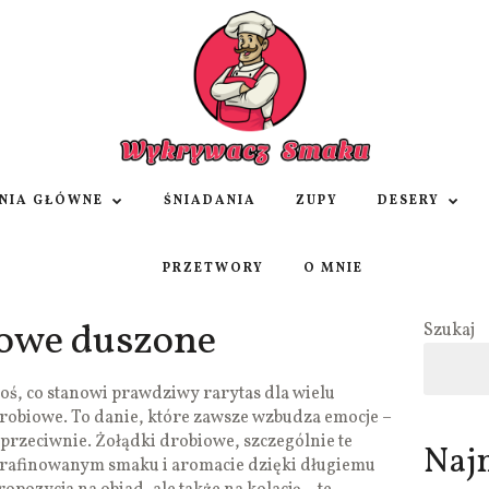
NIA GŁÓWNE
ŚNIADANIA
ZUPY
DESERY
PRZETWORY
O MNIE
iowe duszone
Szukaj
oś, co stanowi prawdziwy rarytas dla wielu
robiowe. To danie, które zawsze wzbudza emocje –
z przeciwnie. Żołądki drobiowe, szczególnie te
Naj
yrafinowanym smaku i aromacie dzięki długiemu