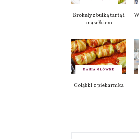
Brokuły z bułką tartą i
W
masełkiem
DANIA GŁÓWNE
Gołąbki z piekarnika