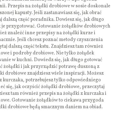
nii. Przepis na żołądki drobiowe w sosie doskonale
onej kapusty. Jeśli zastanawiasz się, jak obrać
j dalszą część poradnika. Dowiesz się, jak długo
ak je przygotować. Gotowanie żołądków drobiowych
eż znaleźć inne przepisy na żołądki kurze i
smacznie. Jeśli chcesz poznać metody czyszczenia
aj dalszą część tekstu. Znajdziesz tam również
iowe i podroby drobiowe. Nie tylko żołądek
anie w kuchni. Dowiedz się, jak długo gotować
ć żołądki i jak przyrządzić potrawę duszoną z
ki drobiowe znajdziesz wiele inspiracji. Możesz
z kurczaka, potrzebujesz tylko odpowiedniego
eć się, jak oczyścić żołądki drobiowe, przeczytaj
iesz tam również przepis na żołądki z kurczaka i
biowe. Gotowanie żołądków to ciekawa przygoda
ądki drobiowe będą smacznym daniem na obiad.