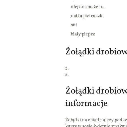
olej do smażenia
natka pietruszki
sól
biały pieprz
Żołądki drobiow
Żołądki drobio
informacje
Żołądki na obiad należy poda
kurze w sosie świetnie smaku