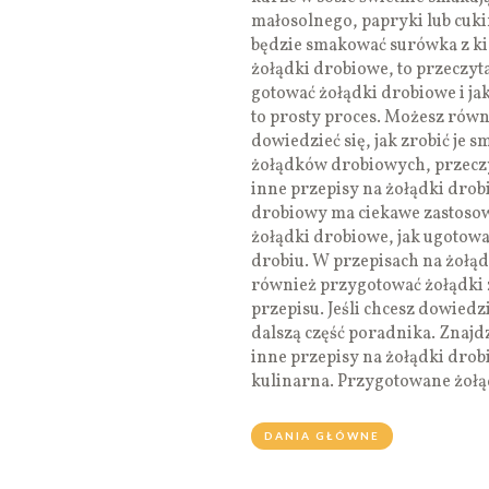
małosolnego, papryki lub cuki
będzie smakować surówka z kisz
żołądki drobiowe, to przeczyta
gotować żołądki drobiowe i j
to prosty proces. Możesz równi
dowiedzieć się, jak zrobić je 
żołądków drobiowych, przeczyt
inne przepisy na żołądki drob
drobiowy ma ciekawe zastosow
żołądki drobiowe, jak ugotowa
drobiu. W przepisach na żołąd
również przygotować żołądki 
przepisu. Jeśli chcesz dowiedzi
dalszą część poradnika. Znajdz
inne przepisy na żołądki dro
kulinarna. Przygotowane żoł
DANIA GŁÓWNE