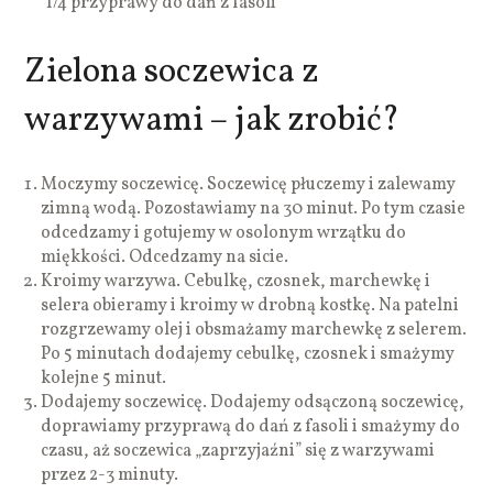
1/4 przyprawy do dań z fasoli
Zielona soczewica z
warzywami – jak zrobić?
Moczymy soczewicę. Soczewicę płuczemy i zalewamy
zimną wodą. Pozostawiamy na 30 minut. Po tym czasie
odcedzamy i gotujemy w osolonym wrzątku do
miękkości. Odcedzamy na sicie.
Kroimy warzywa. Cebulkę, czosnek, marchewkę i
selera obieramy i kroimy w drobną kostkę. Na patelni
rozgrzewamy olej i obsmażamy marchewkę z selerem.
Po 5 minutach dodajemy cebulkę, czosnek i smażymy
kolejne 5 minut.
Dodajemy soczewicę. Dodajemy odsączoną soczewicę,
doprawiamy przyprawą do dań z fasoli i smażymy do
czasu, aż soczewica „zaprzyjaźni” się z warzywami
przez 2-3 minuty.