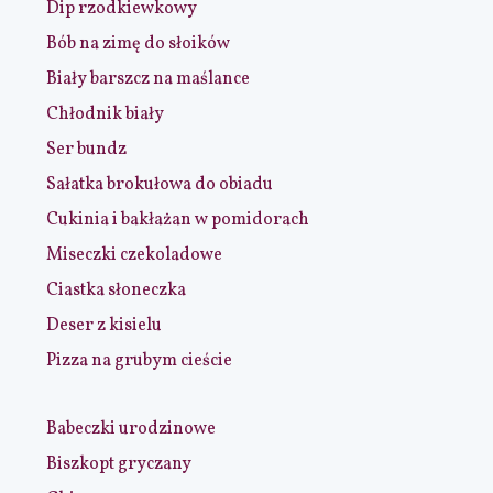
Dip rzodkiewkowy
Bób na zimę do słoików
Biały barszcz na maślance
Chłodnik biały
Ser bundz
Sałatka brokułowa do obiadu
Cukinia i bakłażan w pomidorach
Miseczki czekoladowe
Ciastka słoneczka
Deser z kisielu
Pizza na grubym cieście
Babeczki urodzinowe
Biszkopt gryczany