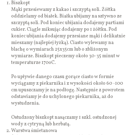
Biszkopt
Mąki przesiewamy z kakao i szczyptą soli. Żółtka
oddzielamy od białek. Białka ubijamy na sztywno ze
szczyptą soli. Pod koniec ubijania dodajemy partiami
cukier. Ciągle miksując dodajemy po 1 żółtku. Pod
koniec ubijania dodajemy przesiane mąki i delikatnie
mieszamy (najlepiej łyżką). Ciasto wylewamy na
blachę o wymiarach 25x35cm lub o zbliżonym
wymiarze. Biszkopt pieczemy około 30-35 minut w
temperaturze 170oC.
Po upływie danego czasu gorące ciasto w formie
wyciągamy z piekarnika i z wysokości około 60 -100
cm upuszczamy je na podłogę. Następnie z powrotem
odstawiamy je do uchylonego piekarnika, aż do
wystudzenia.
Ostudzony biszkopt nasączamy 1 szkl. ostudzonej
wody z cytryną lub herbatą.
Warstwa śmietanowa