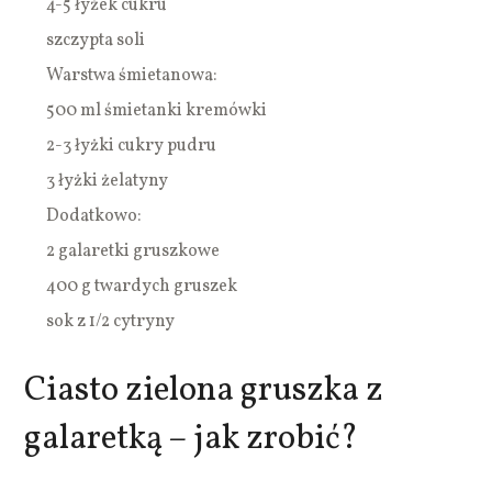
4-5 łyżek cukru
szczypta soli
Warstwa śmietanowa:
500 ml śmietanki kremówki
2-3 łyżki cukry pudru
3 łyżki żelatyny
Dodatkowo:
2 galaretki gruszkowe
400 g twardych gruszek
sok z 1/2 cytryny
Ciasto zielona gruszka z
galaretką – jak zrobić?