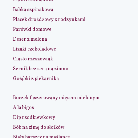
Cudo czekoladowe
Babka szpinakowa
Placek drożdżowy z rodzynkami
Parówki domowe
Deser z melona
Lizaki czekoladowe
Ciasto rzeszowiak
Sernik bez sera na zimno
Gołąbki z piekarnika
Boczek faszerowany mięsem mielonym
A la bigos
Dip rzodkiewkowy
Bób na zimę do słoików
Biały barszcz na maślance