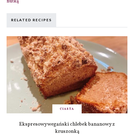
nutką
RELATED RECIPES
CIASTA
Ekspresowy wegański chlebek bananowy z
kruszonką