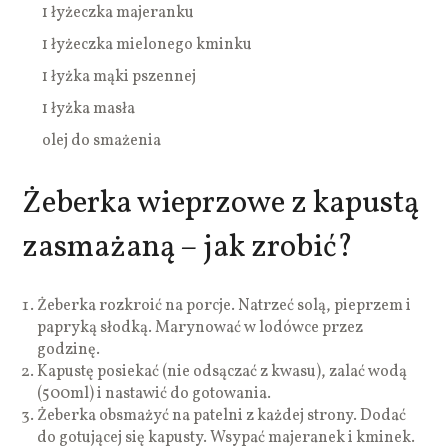
1 łyżeczka majeranku
1 łyżeczka mielonego kminku
1 łyżka mąki pszennej
1 łyżka masła
olej do smażenia
Żeberka wieprzowe z kapustą
zasmażaną – jak zrobić?
Żeberka rozkroić na porcje. Natrzeć solą, pieprzem i
papryką słodką. Marynować w lodówce przez
godzinę.
Kapustę posiekać (nie odsączać z kwasu), zalać wodą
(500ml) i nastawić do gotowania.
Żeberka obsmażyć na patelni z każdej strony. Dodać
do gotującej się kapusty. Wsypać majeranek i kminek.