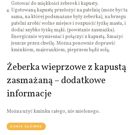
Gotować do miękkości żeberek i kapusty.
Ugotowaną kapustę przełożyć na patelnię (może być ta
sama, na której podsmażane były żeberka), na brzegu
patelni zrobić wolne miejsce i rozpuścić łyżkę masła, i
dodać szybko łyżkę mąki. (powstanie zasmażka).
Energicznie wymieszać i połączyć z kapustą. Smażyć
jeszcze przez chwilę. Można ponownie doprawić
kminkiem, majerankiem, pieprzem bądź solą.
Żeberka wieprzowe z kapustą
zasmażaną – dodatkowe
informacje
Można użyć kminku całego, nie mielonego.
DANIA GŁÓWNE