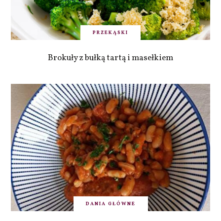
PRZEKĄSKI
Brokuły z bułką tartą i masełkiem
DANIA GŁÓWNE