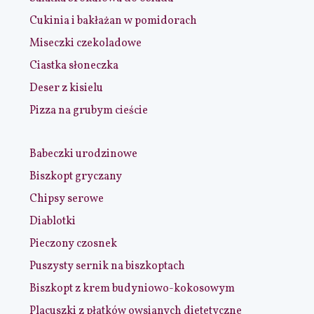
Cukinia i bakłażan w pomidorach
Miseczki czekoladowe
Ciastka słoneczka
Deser z kisielu
Pizza na grubym cieście
Babeczki urodzinowe
Biszkopt gryczany
Chipsy serowe
Diablotki
Pieczony czosnek
Puszysty sernik na biszkoptach
Biszkopt z krem budyniowo-kokosowym
Placuszki z płatków owsianych dietetyczne