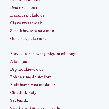
Parówki domowe
Deser z melona
Lizaki czekoladowe
Ciasto rzeszowiak
Sernik bez sera na zimno
Gołąbki z piekarnika
Boczek faszerowany mięsem mielonym
A la bigos
Dip rzodkiewkowy
Bób na zimę do słoików
Biały barszcz na maślance
Chłodnik biały
Ser bundz
Sałatka brokułowa do obiadu