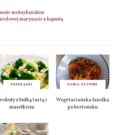
 sosie meksykańskim
iodowej marynacie z kapustą
PRZEKĄSKI
DANIA GŁÓWNE
rokuły z bułką tartą i
Wegetariańska fasolka
masełkiem
po bretońsku