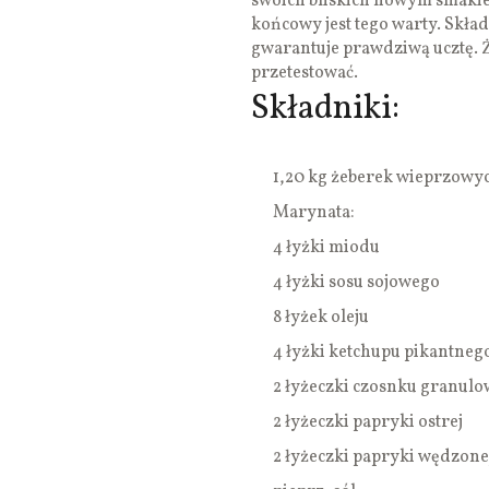
swoich bliskich nowym smakiem
końcowy jest tego warty. Składn
gwarantuje prawdziwą ucztę. Ż
przetestować.
Składniki:
1,20 kg żeberek wieprzowyc
Marynata:
4 łyżki miodu
4 łyżki sosu sojowego
8 łyżek oleju
4 łyżki ketchupu pikantneg
2 łyżeczki czosnku granul
2 łyżeczki papryki ostrej
2 łyżeczki papryki wędzone