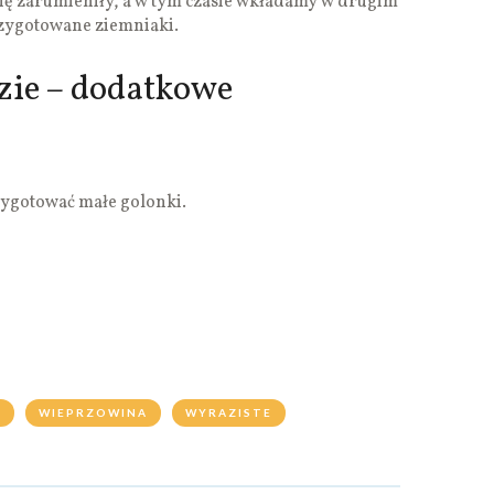
się zarumieniły, a w tym czasie wkładamy w drugim
ygotowane ziemniaki.
zie – dodatkowe
ygotować małe golonki.
A
WIEPRZOWINA
WYRAZISTE