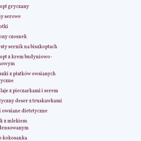
opt gryczany
sy serowe
otki
ony czosnek
sty sernik na biszkoptach
opt z krem budyniowo-
sowym
szki z płatków owsianych
tyczne
aje z pieczarkami i serem
tyczny deser z truskawkami
i owsiane dietetyczne
k z mlekiem
densowanym
o kokosanka