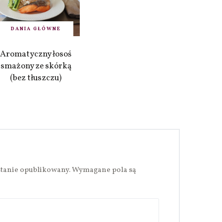
DANIA GŁÓWNE
Aromatyczny łosoś
smażony ze skórką
(bez tłuszczu)
stanie opublikowany.
Wymagane pola są