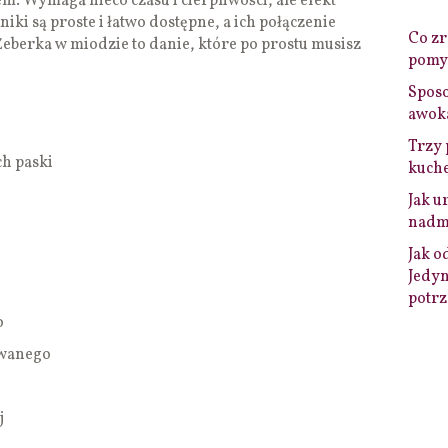
. Wymaga nieco czasu i cierpliwości, ale efekt
iki są proste i łatwo dostępne, a ich połączenie
Co zro
eberka w miodzie to danie, które po prostu musisz
pomys
Sposo
awok
Trzy 
h paski
kuche
Jak u
nadmi
Jak o
Jedyn
potrz
o
owanego
j