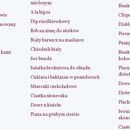
mielonym
Biszk
A la bigos
iwie
Chip
Dip rzodkiewkowy
ynowany
Diabl
Bób na zimę do słoików
Piecz
Biały barszcz na maślance
Puszy
Chłodnik biały
nkami
Biszk
Ser bundz
koko
Sałatka brokułowa do obiadu
Placu
diete
Cukinia i bakłażan w pomidorach
Dewol
Miseczki czekoladowe
Diete
Ciastka słoneczka
Plack
Deser z kisielu
Serni
Pizza na grubym cieście
skon
Ciast