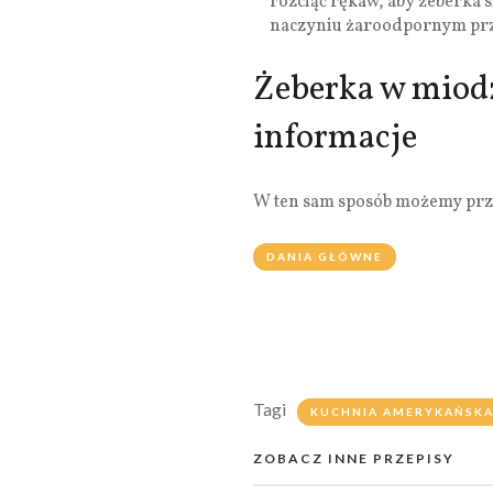
rozciąć rękaw, aby żeberka 
naczyniu żaroodpornym prz
Żeberka w miod
informacje
W ten sam sposób możemy prz
DANIA GŁÓWNE
Tagi
KUCHNIA AMERYKAŃSK
ZOBACZ INNE PRZEPISY