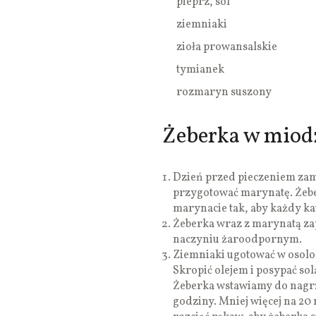
pieprz, sól
ziemniaki
zioła prowansalskie
tymianek
rozmaryn suszony
Żeberka w miodz
Dzień przed pieczeniem za
przygotować marynatę. Żebe
marynacie tak, aby każdy ka
Żeberka wraz z marynatą za
naczyniu żaroodpornym.
Ziemniaki ugotować w osolon
Skropić olejem i posypać so
Żeberka wstawiamy do nagrz
godziny. Mniej więcej na 2