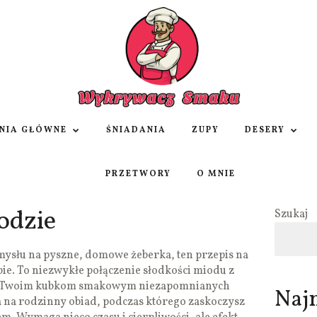
NIA GŁÓWNE
ŚNIADANIA
ZUPY
DESERY
PRZETWORY
O MNIE
odzie
Szukaj
mysłu na pyszne, domowe żeberka, ten przepis na
bie. To niezwykłe połączenie słodkości miodu z
y Twoim kubkom smakowym niezapomnianych
Naj
a na rodzinny obiad, podczas którego zaskoczysz