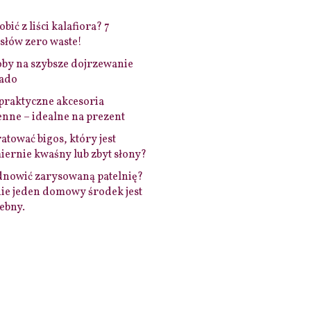
bić z liści kalafiora? 7
łów zero waste!
by na szybsze dojrzewanie
ado
praktyczne akcesoria
nne – idealne na prezent
ratować bigos, który jest
ernie kwaśny lub zbyt słony?
dnowić zarysowaną patelnię?
ie jeden domowy środek jest
ebny.