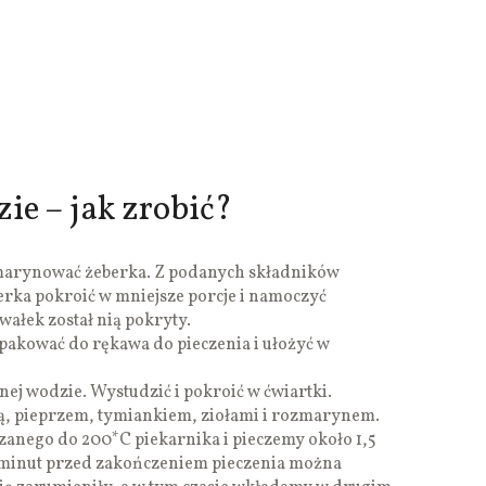
ie – jak zrobić?
marynować żeberka. Z podanych składników
rka pokroić w mniejsze porcje i namoczyć
wałek został nią pokryty.
pakować do rękawa do pieczenia i ułożyć w
ej wodzie. Wystudzić i pokroić w ćwiartki.
lą, pieprzem, tymiankiem, ziołami i rozmarynem.
anego do 200*C piekarnika i pieczemy około 1,5
0 minut przed zakończeniem pieczenia można