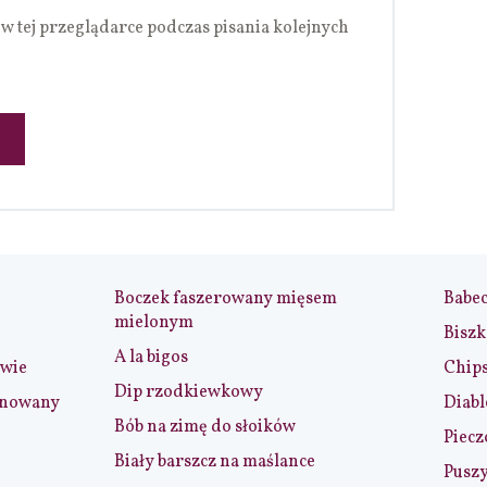
w tej przeglądarce podczas pisania kolejnych
Boczek faszerowany mięsem
Babe
mielonym
Biszk
A la bigos
iwie
Chip
Dip rzodkiewkowy
ynowany
Diabl
Bób na zimę do słoików
Piecz
Biały barszcz na maślance
Puszy