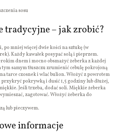
szczenia sosu
 tradycyjne – jak zrobić?
, po mniej więcej dwie kości na sztukę (w
erek). Każdy kawałek posypać solą i pieprzem.
zerokim dnem i mocno obsmażyć żeberka z każdej
 na tym samym tłuszczu zrumienić cebulę pokrojoną
 na tarce czosnek i wlać bulion. Włożyć z powrotem
przykryć pokrywką i dusić 1,5 godziny lub dłużej,
ękkie. Jeśli trzeba, dodać soli. Miękkie żeberka
 wymieszać, zagotować. Włożyć żeberka do
zą lub pieczywem.
kowe informacje