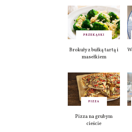
PRZEKĄSKI
Brokuły z bułką tartą i
W
masełkiem
PIZZA
Pizza na grubym
cieście