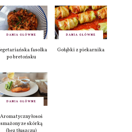
DANIA GŁÓWNE
DANIA GŁÓWNE
egetariańska fasolka
Gołąbki z piekarnika
po bretońsku
DANIA GŁÓWNE
Aromatyczny łosoś
smażony ze skórką
(bez tłuszczu)