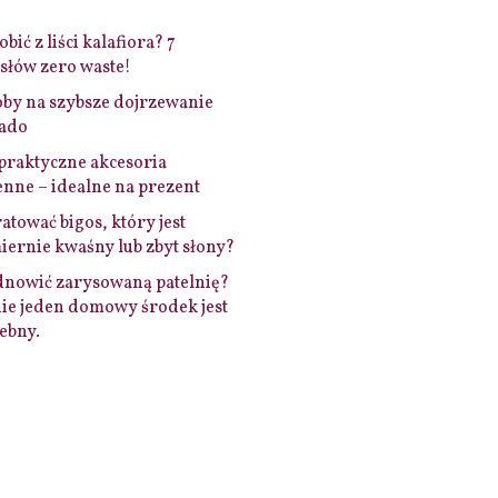
bić z liści kalafiora? 7
łów zero waste!
by na szybsze dojrzewanie
ado
praktyczne akcesoria
nne – idealne na prezent
ratować bigos, który jest
ernie kwaśny lub zbyt słony?
dnowić zarysowaną patelnię?
ie jeden domowy środek jest
ebny.