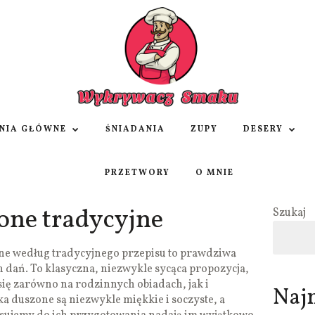
NIA GŁÓWNE
ŚNIADANIA
ZUPY
DESERY
PRZETWORY
O MNIE
one tradycyjne
Szukaj
ne według tradycyjnego przepisu to prawdziwa
 dań. To klasyczna, niezwykle sycąca propozycja,
się zarówno na rodzinnych obiadach, jak i
Naj
a duszone są niezwykle miękkie i soczyste, a