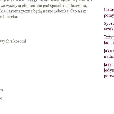
tosujemy do ich przygotowania nadają im wyjątkowo
zo ważnym elementem jest sposób ich duszenia,
Co zro
kkie i aromatyczne będą nasze żeberka. Oto nasz
pomys
e żeberka.
Sposo
awok
Trzy 
owych z kośćmi
kuche
Jak u
nadmi
Jak o
Jedyn
potrz
ku
go