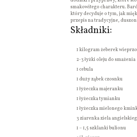
dodatki i przyprawy, które s
smakowitego charakteru. Bard
który decyduje o tym, jak mię
przepis na tradycyjne, duszon
Składniki:
1 kilogram żeberek wieprz
2-3 łyżki oleju do smażenia
1 cebula
1 duży ząbek czosnku
1 łyżeczka majeranku
1 łyżeczka tymianku
1 łyżeczka mielonego kmin
3 ziarenka ziela angielskie
1 – 1,5 szklanki bulionu