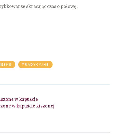
ybkowarze skracając czas o połowę.
IĘSNE
TRADYCYJNE
uszone w kapuście
zone w kapuście kiszonej