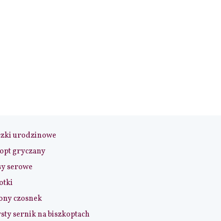
czki urodzinowe
opt gryczany
sy serowe
otki
ony czosnek
sty sernik na biszkoptach