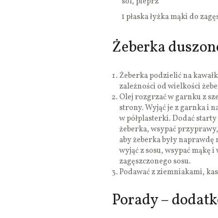
sól, pieprz
1 płaska łyżka mąki do zagę
Żeberka duszone
Żeberka podzielić na kawałki
zależności od wielkości żeb
Olej rozgrzać w garnku z s
strony. Wyjąć je z garnka i
w półplasterki. Dodać starty
żeberka, wsypać przyprawy, 
aby żeberka były naprawdę mi
wyjąć z sosu, wsypać mąkę i
zagęszczonego sosu.
Podawać z ziemniakami, kas
Porady – dodat