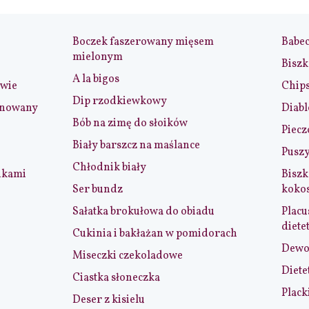
Boczek faszerowany mięsem
Babe
mielonym
Biszk
A la bigos
iwie
Chip
Dip rzodkiewkowy
ynowany
Diabl
Bób na zimę do słoików
Piecz
Biały barszcz na maślance
Puszy
Chłodnik biały
nkami
Biszk
Ser bundz
koko
Sałatka brokułowa do obiadu
Placu
diete
Cukinia i bakłażan w pomidorach
Dewol
Miseczki czekoladowe
Diete
Ciastka słoneczka
Plack
Deser z kisielu