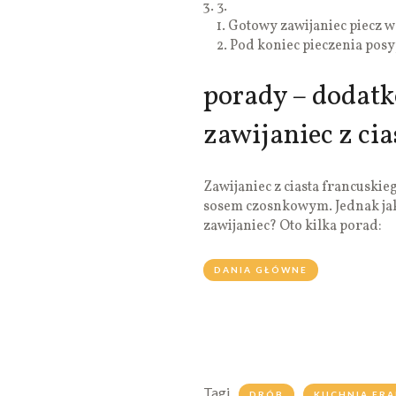
3.
1. Gotowy zawijaniec piecz w
2. Pod koniec pieczenia posy
porady – dodatk
zawijaniec z cia
Zawijaniec z ciasta francuski
sosem czosnkowym. Jednak jak 
zawijaniec? Oto kilka porad:
DANIA GŁÓWNE
Tagi
DRÓB
KUCHNIA FR