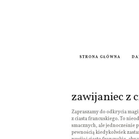
STRONA GŁÓWNA
DA
zawijaniec z 
Zapraszamy do odkrycia magic
z ciasta francuskiego. To nie
smacznych, ale jednocześnie 
pewnością kiedykolwiek zastana