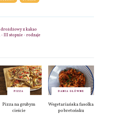
c drożdżowy z kakao
III stopnie - rodzaje
PIZZA
DANIA GŁÓWNE
Pizza na grubym
Wegetariańska fasolka
cieście
po bretońsku