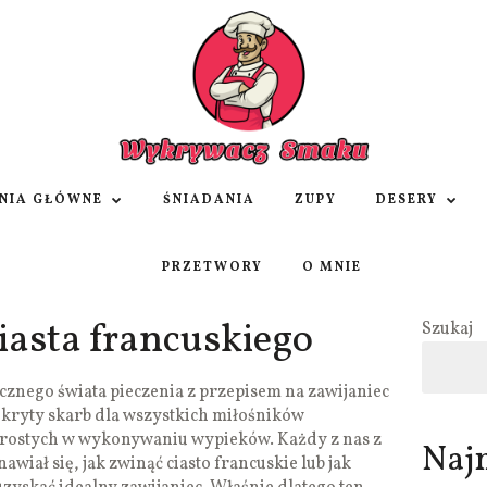
NIA GŁÓWNE
ŚNIADANIA
ZUPY
DESERY
PRZETWORY
O MNIE
ciasta francuskiego
Szukaj
znego świata pieczenia z przepisem na zawijaniec
odkryty skarb dla wszystkich miłośników
prostych w wykonywaniu wypieków. Każdy z nas z
Naj
wiał się, jak zwinąć ciasto francuskie lub jak