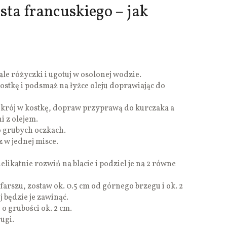
sta francuskiego – jak
ale różyczki i ugotuj w osolonej wodzie.
kostkę i podsmaż na łyżce oleju doprawiając do
 pokrój w kostkę, dopraw przyprawą do kurczaka a
i z olejem.
 o grubych oczkach.
z w jednej misce.
elikatnie rozwiń na blacie i podziel je na 2 równe
 farszu, zostaw ok. 0.5 cm od górnego brzegu i ok. 2
 będzie je zawinąć.
 o grubości ok. 2 cm.
ugi.