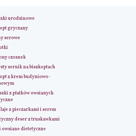
czki urodzinowe
opt gryczany
sy serowe
otki
ony czosnek
sty sernik na biszkoptach
opt z krem budyniowo-
sowym
szki z płatków owsianych
tyczne
aje z pieczarkami i serem
tyczny deser z truskawkami
i owsiane dietetyczne