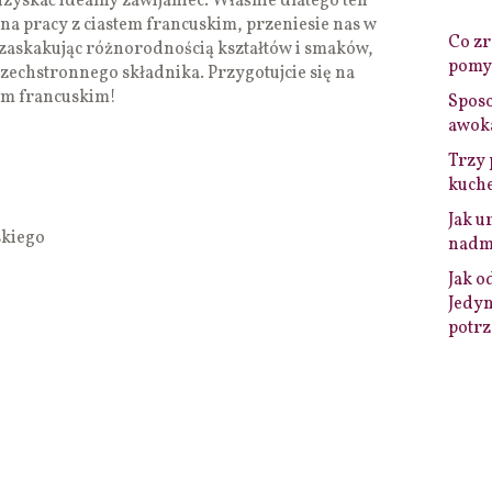
 uzyskać idealny zawijaniec. Właśnie dlatego ten
 na pracy z ciastem francuskim, przeniesie nas w
Co zro
 zaskakując różnorodnością kształtów i smaków,
pomys
zechstronnego składnika. Przygotujcie się na
tem francuskim!
Sposo
awok
Trzy 
kuche
Jak u
skiego
nadmi
Jak o
Jedyn
potrz