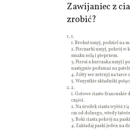
Zawijaniec z cia
zrobić?
1.
1. Brokuł umyj, podziel na m
2. Pieczarki umyj, pokrój w 
smaku solą i pieprzem.
3. Piersi z kurczaka umyj i
następnie podsmaż na pateln
4. Żółty ser zetrzyj na tarce
5. Wszystkie składniki połąc
2.
1. Gotowe ciasto francuskie d
części.
2. Na środek ciasta wyłóż 1/4
cm od dolnego, wtedy łatwiej
3. Boki ciasta pokrój na paski
4. Zakładaj paski jeden na dr