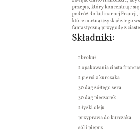
zawijać ciasto francuskie, aby
przepis, który koncentruje się
podróż do kulinarnej Francji,
które można uzyskać z tego ws
fantastyczną przygodę z cias
Składniki:
1 brokuł
2 opakowania ciasta francu
2 piersi z kurczaka
30 dag żółtego sera
30 dag pieczarek
2 łyżki oleju
przyprawa do kurczaka
sól i pieprz