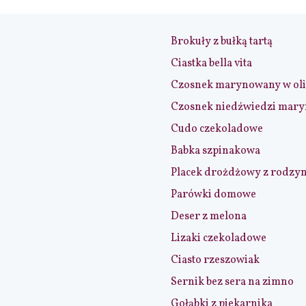
Brokuły z bułką tartą
Ciastka bella vita
Czosnek marynowany w ol
Czosnek niedźwiedzi mar
Cudo czekoladowe
Babka szpinakowa
Placek drożdżowy z rodzy
Parówki domowe
Deser z melona
Lizaki czekoladowe
Ciasto rzeszowiak
Sernik bez sera na zimno
Gołąbki z piekarnika