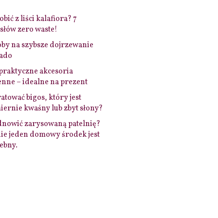
bić z liści kalafiora? 7
łów zero waste!
by na szybsze dojrzewanie
ado
praktyczne akcesoria
nne – idealne na prezent
ratować bigos, który jest
ernie kwaśny lub zbyt słony?
dnowić zarysowaną patelnię?
ie jeden domowy środek jest
ebny.