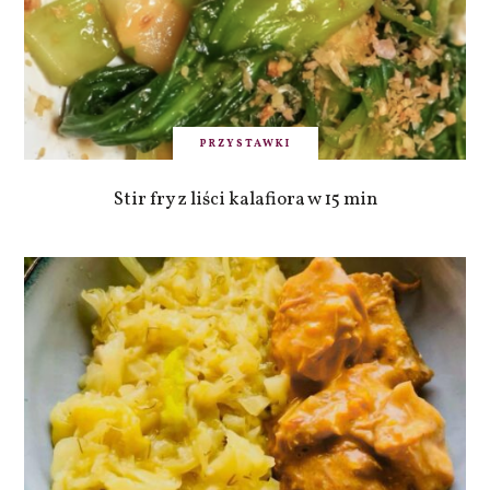
PRZYSTAWKI
Stir fry z liści kalafiora w 15 min