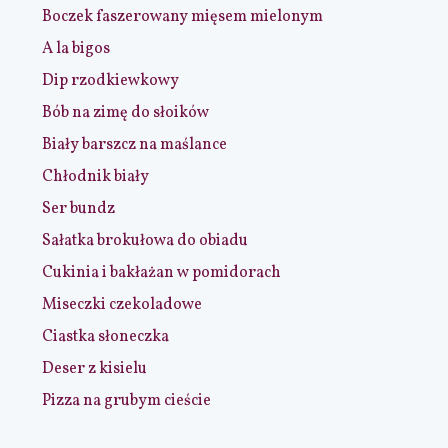
Boczek faszerowany mięsem mielonym
A la bigos
Dip rzodkiewkowy
Bób na zimę do słoików
Biały barszcz na maślance
Chłodnik biały
Ser bundz
Sałatka brokułowa do obiadu
Cukinia i bakłażan w pomidorach
Miseczki czekoladowe
Ciastka słoneczka
Deser z kisielu
Pizza na grubym cieście