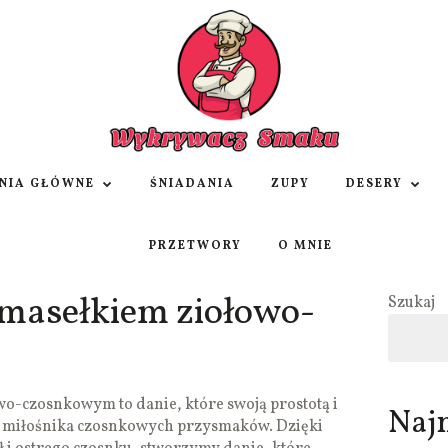
NIA GŁÓWNE
ŚNIADANIA
ZUPY
DESERY
PRZETWORY
O MNIE
 masełkiem ziołowo-
Szukaj
o-czosnkowym to danie, które swoją prostotą i
Naj
 miłośnika czosnkowych przysmaków. Dzięki