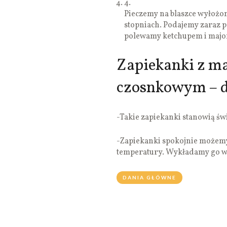
4.
Pieczemy na blaszce wyłożon
stopniach. Podajemy zaraz po
polewamy ketchupem i maj
Zapiekanki z m
czosnkowym – d
-Takie zapiekanki stanowią ś
-Zapiekanki spokojnie możemy 
temperatury. Wykładamy go wt
DANIA GŁÓWNE