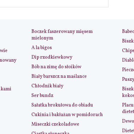
Boczek faszerowany mięsem
Babe
mielonym
Biszk
A la bigos
iwie
Chip
Dip rzodkiewkowy
ynowany
Diabl
Bób na zimę do słoików
Piecz
Biały barszcz na maślance
Puszy
Chłodnik biały
nkami
Biszk
Ser bundz
koko
Sałatka brokułowa do obiadu
Placu
diete
Cukinia i bakłażan w pomidorach
Dewol
Miseczki czekoladowe
Diete
Ciastka słoneczka