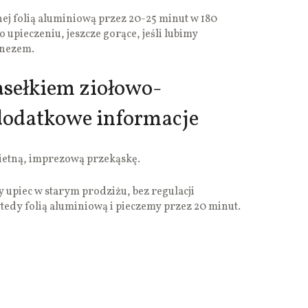
ej folią aluminiową przez 20-25 minut w 180
 upieczeniu, jeszcze gorące, jeśli lubimy
onezem.
asełkiem ziołowo-
odatkowe informacje
wietną, imprezową przekąskę.
upiec w starym prodziżu, bez regulacji
edy folią aluminiową i pieczemy przez 20 minut.