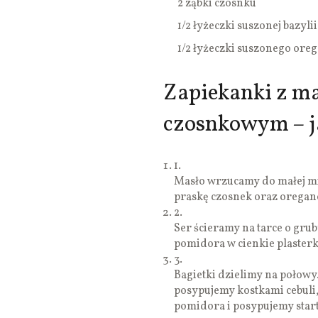
2 ząbki czosnku
1/2 łyżeczki suszonej bazylii
1/2 łyżeczki suszonego ore
Zapiekanki z m
czosnkowym – j
1.
Masło wrzucamy do małej mi
praskę czosnek oraz oregano
2.
Ser ścieramy na tarce o gru
pomidora w cienkie plaster
3.
Bagietki dzielimy na połowy
posypujemy kostkami cebuli,
pomidora i posypujemy star