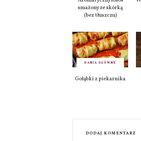
Aromatyczny łosoś
W
smażony ze skórką
(bez tłuszczu)
DANIA GŁÓWNE
Gołąbki z piekarnika
DODAJ KOMENTARZ