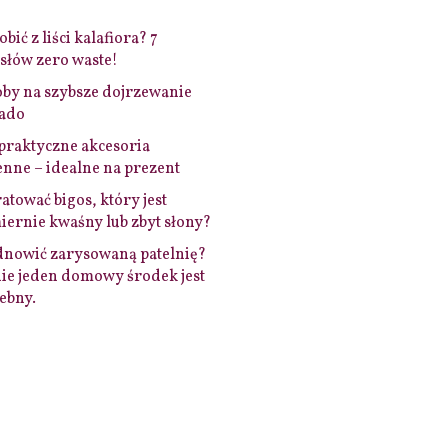
bić z liści kalafiora? 7
łów zero waste!
by na szybsze dojrzewanie
ado
praktyczne akcesoria
nne – idealne na prezent
ratować bigos, który jest
ernie kwaśny lub zbyt słony?
dnowić zarysowaną patelnię?
ie jeden domowy środek jest
ebny.