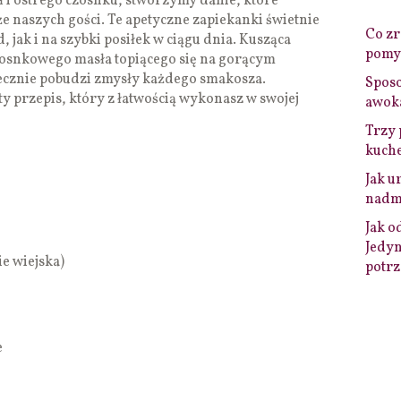
 i ostrego czosnku, stworzymy danie, które
kże naszych gości. Te apetyczne zapiekanki świetnie
Co zro
 jak i na szybki posiłek w ciągu dnia. Kusząca
pomys
zosnkowego masła topiącego się na gorącym
tecznie pobudzi zmysły każdego smakosza.
Sposo
y przepis, który z łatwością wykonasz w swojej
awok
Trzy 
kuche
Jak u
nadmi
Jak o
Jedyn
ie wiejska)
potrz
e