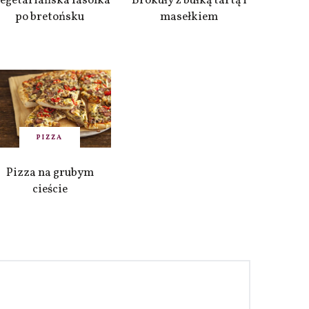
egetariańska fasolka
Brokuły z bułką tartą i
po bretońsku
masełkiem
PIZZA
Pizza na grubym
cieście