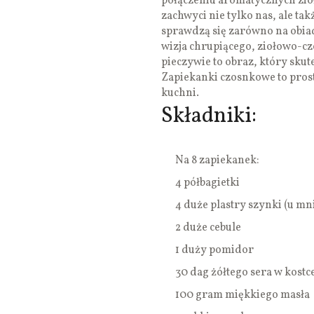
połączeniu aromatycznych ziół
zachwyci nie tylko nas, ale ta
sprawdzą się zarówno na obiad,
wizja chrupiącego, ziołowo-c
pieczywie to obraz, który sku
Zapiekanki czosnkowe to prost
kuchni.
Składniki:
Na 8 zapiekanek:
4 półbagietki
4 duże plastry szynki (u mn
2 duże cebule
1 duży pomidor
30 dag żółtego sera w kostc
100 gram miękkiego masła