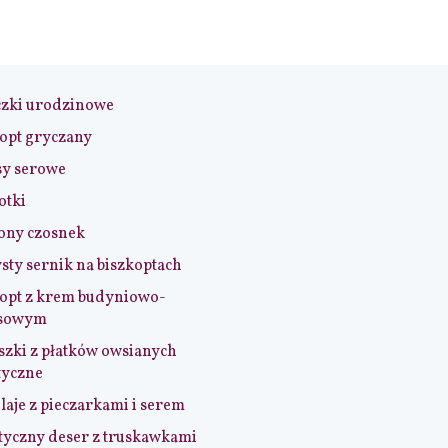
czki urodzinowe
opt gryczany
sy serowe
otki
ony czosnek
sty sernik na biszkoptach
opt z krem budyniowo-
sowym
szki z płatków owsianych
tyczne
aje z pieczarkami i serem
tyczny deser z truskawkami