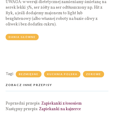
UWAGA: w wersji dietetycznej zamieniamy śmietanę na
serek lekki 3%, ser żółty na ser odtłuszczony np. Hit z
Ryk, a jeśli dodajemy majonezu to light lub
bezglutenowy (albo własnej roboty na bazie oliwy z
oliwek i bez dodatku cukru).
DANIA GŁÓWNE
Tagi
BEZMIĘSNE
KUCHNIA POLSKA
ZDROWE
ZOBACZ INNE PRZEPISY
Poprzedni przepis:
Zapiekanki z łososiem
Następny przepis:
Zapiekanki na kajzerce