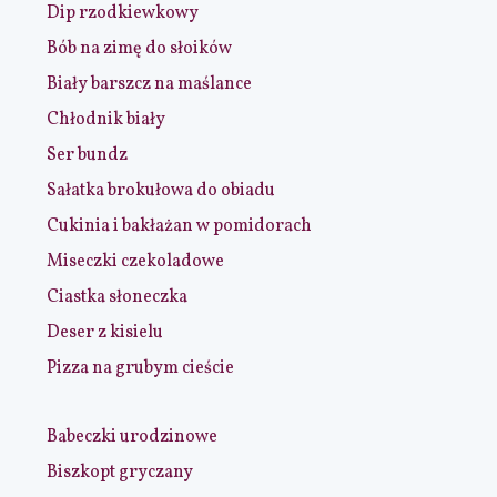
Dip rzodkiewkowy
Bób na zimę do słoików
Biały barszcz na maślance
Chłodnik biały
Ser bundz
Sałatka brokułowa do obiadu
Cukinia i bakłażan w pomidorach
Miseczki czekoladowe
Ciastka słoneczka
Deser z kisielu
Pizza na grubym cieście
Babeczki urodzinowe
Biszkopt gryczany