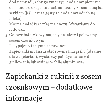
dodajemy sól, żeby go zmorzyć, dodajemy pieprzu i
oregano. Po ok. 5 minutach mieszamy ze śmietaną lub
serkiem (jeśli jest za gęsty, to dodajemy odrobinę
mleka).
Można dodać łyżeczkę majonezu. Wstawiamy do
lodówki.
Gotowe łódeczki wyjmujemy na talerz i polewamy
sosem czosnkowym.
Posypujemy tartym parmezanem.
Zapiekanki można zrobić również na grillu (idealne
dla wegetarian), wystarczy położyć na tacce do
grillowania lub owinąć w folię aluminiową.
Zapiekanki z cukinii z sosem
czosnkowym – dodatkowe
informacje