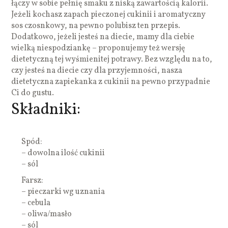
łączy w sobie pełnię smaku z niską zawartością kalorii.
Jeżeli kochasz zapach pieczonej cukinii i aromatyczny
sos czosnkowy, na pewno polubisz ten przepis.
Dodatkowo, jeżeli jesteś na diecie, mamy dla ciebie
wielką niespodziankę – proponujemy też wersję
dietetyczną tej wyśmienitej potrawy. Bez względu na to,
czy jesteś na diecie czy dla przyjemności, nasza
dietetyczna zapiekanka z cukinii na pewno przypadnie
Ci do gustu.
Składniki:
Spód:
– dowolna ilość cukinii
– sól
Farsz:
– pieczarki wg uznania
– cebula
– oliwa/masło
– sól