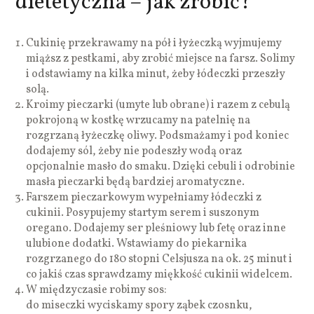
dietetyczna – jak zrobić?
Cukinię przekrawamy na pół i łyżeczką wyjmujemy
miąższ z pestkami, aby zrobić miejsce na farsz. Solimy
i odstawiamy na kilka minut, żeby łódeczki przeszły
solą.
Kroimy pieczarki (umyte lub obrane) i razem z cebulą
pokrojoną w kostkę wrzucamy na patelnię na
rozgrzaną łyżeczkę oliwy. Podsmażamy i pod koniec
dodajemy sól, żeby nie podeszły wodą oraz
opcjonalnie masło do smaku. Dzięki cebuli i odrobinie
masła pieczarki będą bardziej aromatyczne.
Farszem pieczarkowym wypełniamy łódeczki z
cukinii. Posypujemy startym serem i suszonym
oregano. Dodajemy ser pleśniowy lub fetę oraz inne
ulubione dodatki. Wstawiamy do piekarnika
rozgrzanego do 180 stopni Celsjusza na ok. 25 minut i
co jakiś czas sprawdzamy miękkość cukinii widelcem.
W międzyczasie robimy sos:
do miseczki wyciskamy spory ząbek czosnku,