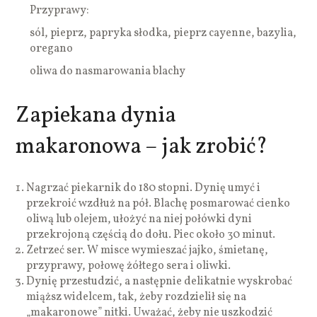
Przyprawy:
sól, pieprz, papryka słodka, pieprz cayenne, bazylia,
oregano
oliwa do nasmarowania blachy
Zapiekana dynia
makaronowa – jak zrobić?
Nagrzać piekarnik do 180 stopni. Dynię umyć i
przekroić wzdłuż na pół. Blachę posmarować cienko
oliwą lub olejem, ułożyć na niej połówki dyni
przekrojoną częścią do dołu. Piec około 30 minut.
Zetrzeć ser. W misce wymieszać jajko, śmietanę,
przyprawy, połowę żółtego sera i oliwki.
Dynię przestudzić, a następnie delikatnie wyskrobać
miąższ widelcem, tak, żeby rozdzielił się na
„makaronowe” nitki. Uważać, żeby nie uszkodzić