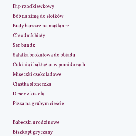
Dip rzodkiewkowy
Bób na zimę do słoików
Biały barszcz na maślance
Chłodnik biały
Ser bundz
Sałatka brokułowa do obiadu
Cukinia i bakłażan w pomidorach
Miseczki czekoladowe
Ciastka słoneczka
Deser z kisielu
Pizza na grubym cieście
Babeczki urodzinowe
Biszkopt gryczany