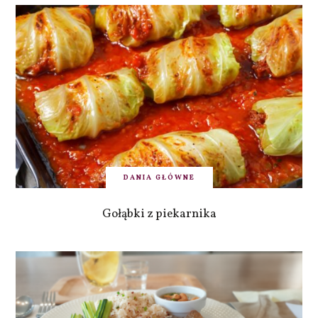
DANIA GŁÓWNE
Gołąbki z piekarnika