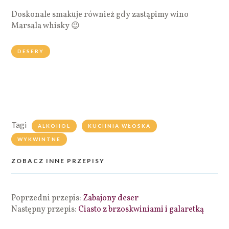
Doskonale smakuje również gdy zastąpimy wino
Marsala whisky 😉
DESERY
Tagi
ALKOHOL
KUCHNIA WŁOSKA
WYKWINTNE
ZOBACZ INNE PRZEPISY
Poprzedni przepis:
Zabajony deser
Następny przepis:
Ciasto z brzoskwiniami i galaretką