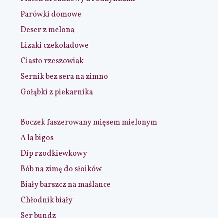
Parówki domowe
Deser z melona
Lizaki czekoladowe
Ciasto rzeszowiak
Sernik bez sera na zimno
Gołąbki z piekarnika
Boczek faszerowany mięsem mielonym
A la bigos
Dip rzodkiewkowy
Bób na zimę do słoików
Biały barszcz na maślance
Chłodnik biały
Ser bundz