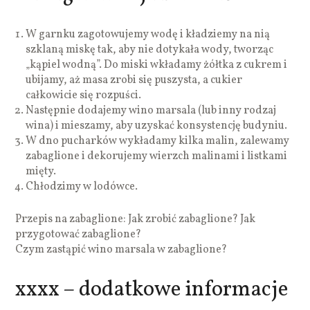
W garnku zagotowujemy wodę i kładziemy na nią
szklaną miskę tak, aby nie dotykała wody, tworząc
„kąpiel wodną”. Do miski wkładamy żółtka z cukrem i
ubijamy, aż masa zrobi się puszysta, a cukier
całkowicie się rozpuści.
Następnie dodajemy wino marsala (lub inny rodzaj
wina) i mieszamy, aby uzyskać konsystencję budyniu.
W dno pucharków wykładamy kilka malin, zalewamy
zabaglione i dekorujemy wierzch malinami i listkami
mięty.
Chłodzimy w lodówce.
Przepis na zabaglione: Jak zrobić zabaglione? Jak
przygotować zabaglione?
Czym zastąpić wino marsala w zabaglione?
xxxx – dodatkowe informacje