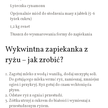
Łyżeczka cynamonu
Opcjonalnie miód do słodzenia masy z jabłek (5-6
łyżek cukru)
1,2 kg renet
Tłuszcz do wysmarowania formy do zapiekania
Wykwintna zapiekanka z
ryżu – jak zrobić?
Zagotuj mleko z wodą i wanilią, dodaj szczyptę soli.
Do gotującego mleka wrzuć ryż, zamieszaj, zmniejsz
ogień i przykryj. Ryż gotuj do czasu wchłonięcia
płynu.
Odstaw ryż z ognia i przestudź.
Zółtka utrzyj z cukrem do białości i wymieszaj z
przestudzonym ryżem.