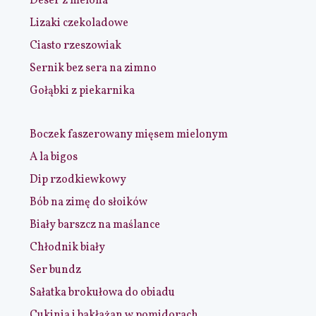
Deser z melona
Lizaki czekoladowe
Ciasto rzeszowiak
Sernik bez sera na zimno
Gołąbki z piekarnika
Boczek faszerowany mięsem mielonym
A la bigos
Dip rzodkiewkowy
Bób na zimę do słoików
Biały barszcz na maślance
Chłodnik biały
Ser bundz
Sałatka brokułowa do obiadu
Cukinia i bakłażan w pomidorach