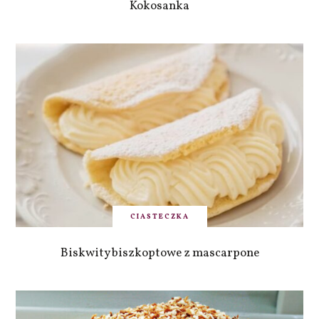
Kokosanka
CIASTECZKA
Biskwity biszkoptowe z mascarpone