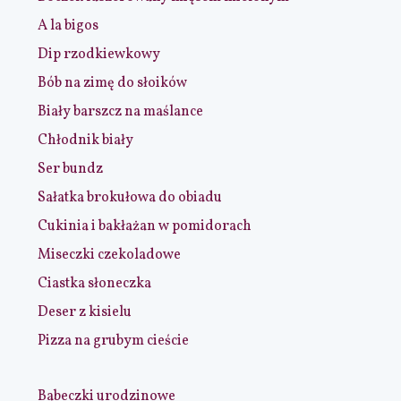
A la bigos
Dip rzodkiewkowy
Bób na zimę do słoików
Biały barszcz na maślance
Chłodnik biały
Ser bundz
Sałatka brokułowa do obiadu
Cukinia i bakłażan w pomidorach
Miseczki czekoladowe
Ciastka słoneczka
Deser z kisielu
Pizza na grubym cieście
Babeczki urodzinowe