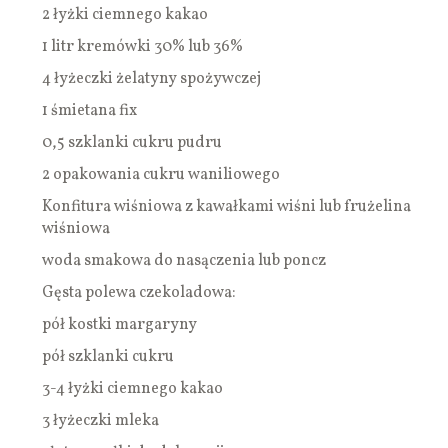
2 łyżki ciemnego kakao
1 litr kremówki 30% lub 36%
4 łyżeczki żelatyny spożywczej
1 śmietana fix
0,5 szklanki cukru pudru
2 opakowania cukru waniliowego
Konfitura wiśniowa z kawałkami wiśni lub frużelina
wiśniowa
woda smakowa do nasączenia lub poncz
Gęsta polewa czekoladowa:
pół kostki margaryny
pół szklanki cukru
3-4 łyżki ciemnego kakao
3 łyżeczki mleka