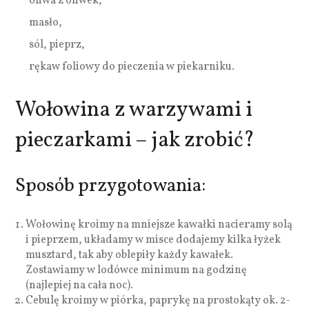
oliwa z oliwek,
masło,
sól, pieprz,
rękaw foliowy do pieczenia w piekarniku.
Wołowina z warzywami i
pieczarkami – jak zrobić?
Sposób przygotowania:
Wołowinę kroimy na mniejsze kawałki nacieramy solą
i pieprzem, układamy w misce dodajemy kilka łyżek
musztard, tak aby oblepiły każdy kawałek.
Zostawiamy w lodówce minimum na godzinę
(najlepiej na cała noc).
Cebulę kroimy w piórka, paprykę na prostokąty ok. 2-