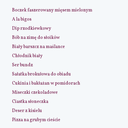
Boczek faszerowany mięsem mielonym
A la bigos
Dip rzodkiewkowy
Bób na zimę do słoików
Biały barszcz na maślance
Chłodnik biały
Ser bundz
Sałatka brokułowa do obiadu
Cukinia i bakłażan w pomidorach
Miseczki czekoladowe
Ciastka słoneczka
Deser z kisielu
Pizza na grubym cieście