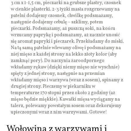
3 cm x 1-1,5 cm, pieczarki na grubsze plastry, czosnek
w cienkie plasterki. 2-3 łyżki masła rozgrzewamy na
patelni dodajemy czosnek, chwilkę podsmażamy,
następnie dodajemy cebulę – szklimy, potem
pieczarki. Podsmażamy, aż puszczą soki, na końcu
wrzucamy paprykę i podsmażamy, aż zacznie unosić
się aromat papryki i pieczarek. Przekładamy do miski.
Na tą samą patelnie wlewamy oliwę i podsmażamy na
niej mięso z każdej strony na lekko złoty kolor (aby
zamknąć pory). Do naczynia żaroodpornego
wkładamy rękaw (dzięki niemy mięso nie wyschnie)
spięty z jednej strony, następnie na przemian
wkładamy mięso i warzywa (wraz z sosem), spinamy z
drugiej strony. Pieczemy w piekarniku w
temperaturze 170 stopni przez około 2 godziny (aż
mięso będzie miękkie). Kawałki mięsa wyciągamy na
talerz, polewamy powstałym sosem oraz dekorujemy
upieczonymi wraz z nim warzywami. Gotowe!
Wołowina z warzywami i