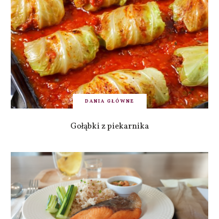
DANIA GŁÓWNE
Gołąbki z piekarnika