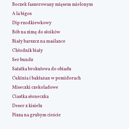
Boczek faszerowany mięsem mielonym
A la bigos
Dip rzodkiewkowy
Bób na zimę do słoików
Biały barszcz na maślance
Chłodnik biały
Ser bundz
Sałatka brokułowa do obiadu
Cukinia i bakłażan w pomidorach
Miseczki czekoladowe
Ciastka słoneczka
Deser z kisielu
Pizza na grubym cieście