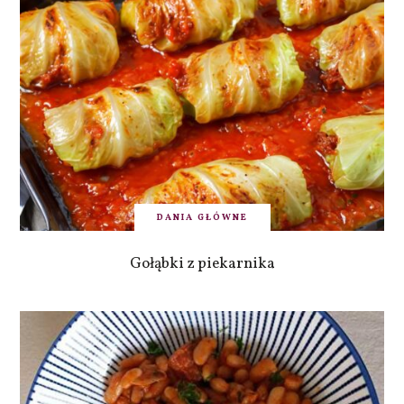
DANIA GŁÓWNE
Gołąbki z piekarnika