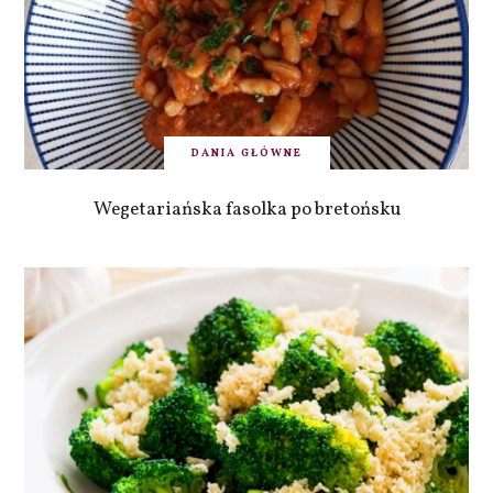
DANIA GŁÓWNE
Wegetariańska fasolka po bretońsku