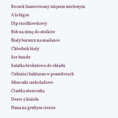
Boczek faszerowany mięsem mielonym
A la bigos
Dip rzodkiewkowy
Bób na zimę do słoików
Biały barszcz na maślance
Chłodnik biały
Ser bundz
Sałatka brokułowa do obiadu
Cukinia i bakłażan w pomidorach
Miseczki czekoladowe
Ciastka słoneczka
Deser z kisielu
Pizza na grubym cieście