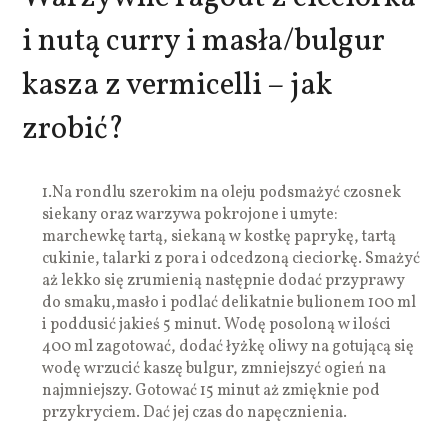
i nutą curry i masła/bulgur
kasza z vermicelli – jak
zrobić?
1.
Na rondlu szerokim na oleju podsmażyć czosnek
siekany oraz warzywa pokrojone i umyte:
marchewkę tartą, siekaną w kostkę paprykę, tartą
cukinie, talarki z pora i odcedzoną cieciorkę. Smażyć
aż lekko się zrumienią następnie dodać przyprawy
do smaku,masło i podlać delikatnie bulionem 100 ml
i poddusić jakieś 5 minut. Wodę posoloną w ilości
400 ml zagotować, dodać łyżkę oliwy na gotującą się
wodę wrzucić kaszę bulgur, zmniejszyć ogień na
najmniejszy. Gotować 15 minut aż zmięknie pod
przykryciem. Dać jej czas do napęcznienia.