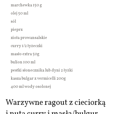
marchewka 150 g
olej 50 ml
sól
pieprz
zioła prowansalskie
curry 1/2 łyżeczki
masło extra 50g
bulion 100 ml
pestki słonecznika lub dyni 2 łyżki
kasza bulgar z vermicelli 200g
400 ml wody osolonej
Warzywne ragout z cieciorką
i nutą curry i masła/bulgur