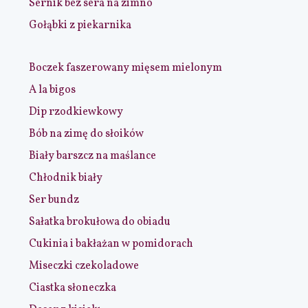
Sernik bez sera na zimno
Gołąbki z piekarnika
Boczek faszerowany mięsem mielonym
A la bigos
Dip rzodkiewkowy
Bób na zimę do słoików
Biały barszcz na maślance
Chłodnik biały
Ser bundz
Sałatka brokułowa do obiadu
Cukinia i bakłażan w pomidorach
Miseczki czekoladowe
Ciastka słoneczka