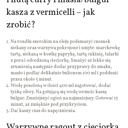
kasza z vermicelli – jak
zrobić?
Na rondlu szerokim na oleju podsmażyć czosnek
siekany oraz warzywa pokrojone i umyte: marchewkę
tartą, siekaną w kostkę paprykę, tartą cukinię, talarki
z pora i odcedzoną cieciorkę. Smażyć aż lekko się
zrumienią następnie dodać przyprawy do smaku,
masło i podlać delikatnie bulionem 100 ml i poddusić
przez około 5 minut.
Wodę posoloną w ilości 400 ml zagotować, dodać
łyżkę oliwy. Na gotującą się wodę wrzucić kaszę
bulgur. Zmniejszyć ogień na najmniejszy. Gotować 15
minut, aż zmięknie pod przykryciem.
Dać kaszy czas do napęcznienia.
Warzywne ragout z cieciorka