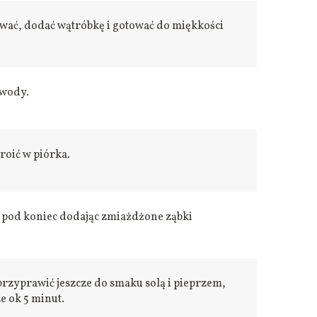
ować, dodać wątróbkę i gotować do miękkości
 wody.
roić w piórka.
 pod koniec dodając zmiażdżone ząbki
rzyprawić jeszcze do smaku solą i pieprzem,
e ok 5 minut.