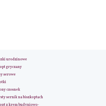
czki urodzinowe
opt gryczany
sy serowe
otki
ony czosnek
sty sernik na biszkoptach
opt z krem budyniowo-