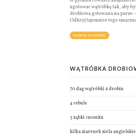
te pytania również znajdzieci
ugotować wątróbkę tak, aby by
drobiowa gotowana na parze —
Odkryj tajemnice tego smacz
DANIA GŁÓWNE
WĄTRÓBKA DROBIOW
70 dag wątróbki z drobiu
4 cebule
3 ząbki czosnku
kilka ziarenek ziela angielski