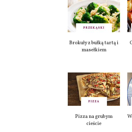
PRZEKĄSKI
Brokuły z bułką tartą i
masełkiem
PIZZA
Pizza na grubym
W
cieście