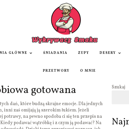
NIA GŁÓWNE
ŚNIADANIA
ZUPY
DESERY
PRZETWORY
O MNIE
obiowa gotowana
Szukaj
tych dań, które budzą skrajne emocje. Dla jednych
inni zaś omijają ją szerokim łukiem. Jeżeli
tej potrawy, na pewno spodoba ci się ten przepis na
Naj
Kiedy podawać wątróbkę i z czym ją podawać? Na