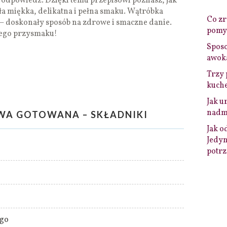
e odpowiedź. Dzięki temu przepisowi poznasz, jak
ła miękka, delikatna i pełna smaku. Wątróbka
Co zro
 doskonały sposób na zdrowe i smaczne danie.
pomys
nego przysmaku!
Sposo
awok
Trzy 
kuche
Jak u
nadmi
A GOTOWANA – SKŁADNIKI
Jak o
Jedyn
potrz
ego