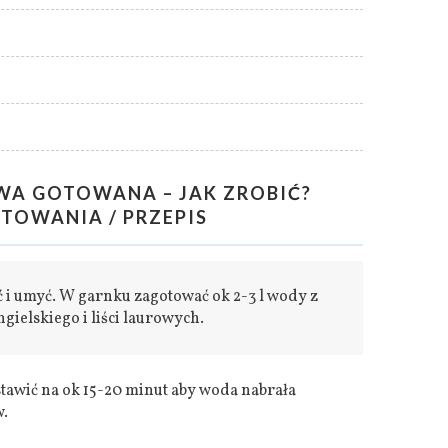
A GOTOWANA – JAK ZROBIĆ?
TOWANIA / PRZEPIS
 i umyć. W garnku zagotować ok 2-3 l wody z
gielskiego i liści laurowych.
stawić na ok 15-20 minut aby woda nabrała
.