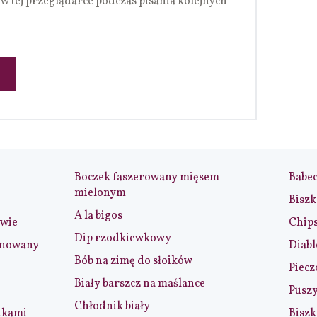
w tej przeglądarce podczas pisania kolejnych
Boczek faszerowany mięsem
Babe
mielonym
Biszk
A la bigos
iwie
Chip
Dip rzodkiewkowy
ynowany
Diabl
Bób na zimę do słoików
Piecz
Biały barszcz na maślance
Puszy
Chłodnik biały
nkami
Biszk