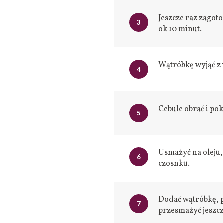
Jeszcze raz zagot
3
ok 10 minut.
Wątróbkę wyjąć z
4
Cebule obrać i pok
5
Usmażyć na oleju,
6
czosnku.
Dodać wątróbkę, p
7
przesmażyć jeszcz