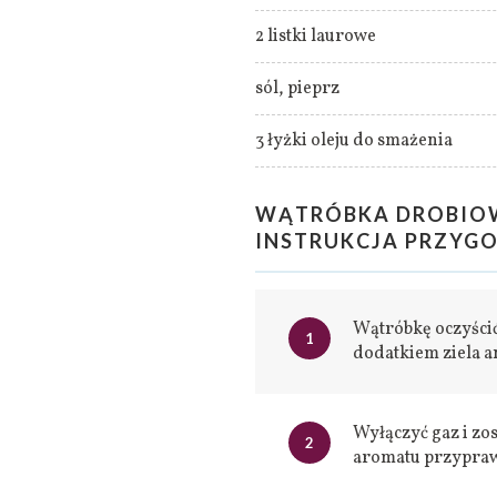
2 listki laurowe
sól, pieprz
3 łyżki oleju do smażenia
WĄTRÓBKA DROBIOW
INSTRUKCJA PRZYGO
Wątróbkę oczyścić
1
dodatkiem ziela an
Wyłączyć gaz i zo
2
aromatu przypraw