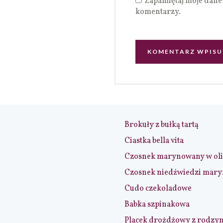
Zapamiętaj moje dane 
komentarzy.
Brokuły z bułką tartą
Ciastka bella vita
Czosnek marynowany w ol
Czosnek niedźwiedzi mar
Cudo czekoladowe
Babka szpinakowa
Placek drożdżowy z rodzy