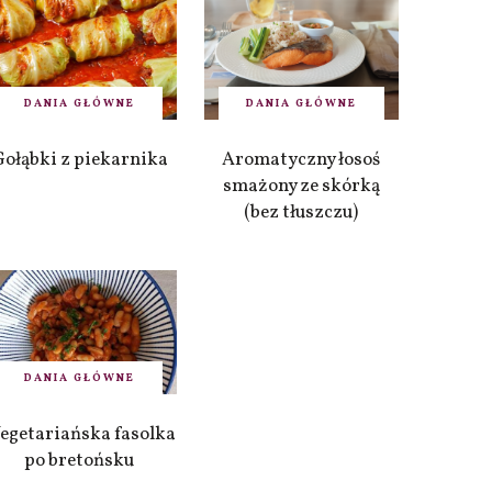
DANIA GŁÓWNE
DANIA GŁÓWNE
Gołąbki z piekarnika
Aromatyczny łosoś
smażony ze skórką
(bez tłuszczu)
DANIA GŁÓWNE
egetariańska fasolka
po bretońsku