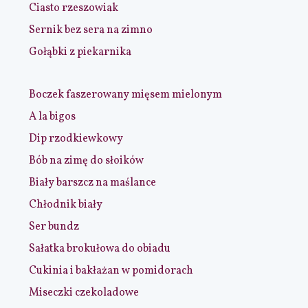
Ciasto rzeszowiak
Sernik bez sera na zimno
Gołąbki z piekarnika
Boczek faszerowany mięsem mielonym
A la bigos
Dip rzodkiewkowy
Bób na zimę do słoików
Biały barszcz na maślance
Chłodnik biały
Ser bundz
Sałatka brokułowa do obiadu
Cukinia i bakłażan w pomidorach
Miseczki czekoladowe