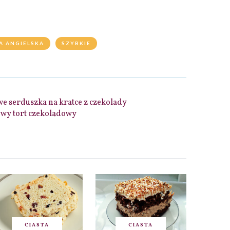
A ANGIELSKA
SZYBKIE
e serduszka na kratce z czekolady
wy tort czekoladowy
CIASTA
CIASTA