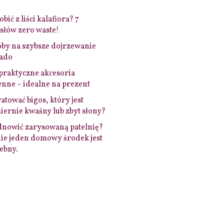
bić z liści kalafiora? 7
łów zero waste!
by na szybsze dojrzewanie
ado
praktyczne akcesoria
nne – idealne na prezent
ratować bigos, który jest
ernie kwaśny lub zbyt słony?
dnowić zarysowaną patelnię?
ie jeden domowy środek jest
ebny.