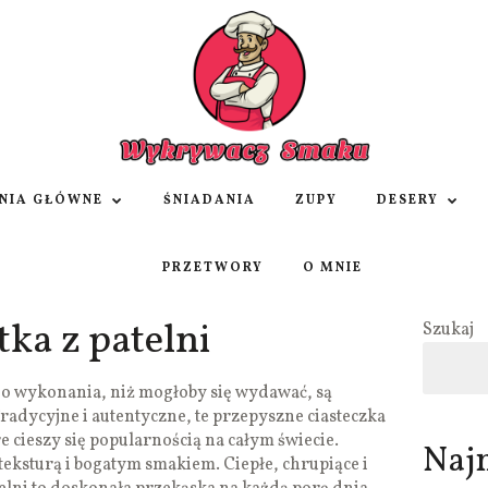
NIA GŁÓWNE
ŚNIADANIA
ZUPY
DESERY
PRZETWORY
O MNIE
tka z patelni
Szukaj
do wykonania, niż mogłoby się wydawać, są
 Tradycyjne i autentyczne, te przepyszne ciasteczka
re cieszy się popularnością na całym świecie.
Naj
teksturą i bogatym smakiem. Ciepłe, chrupiące i