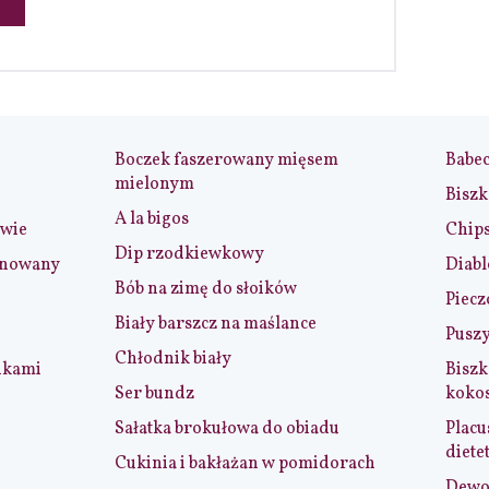
Boczek faszerowany mięsem
Babe
mielonym
Biszk
A la bigos
iwie
Chip
Dip rzodkiewkowy
ynowany
Diabl
Bób na zimę do słoików
Piecz
Biały barszcz na maślance
Puszy
Chłodnik biały
nkami
Biszk
Ser bundz
koko
Sałatka brokułowa do obiadu
Placu
diete
Cukinia i bakłażan w pomidorach
Dewol