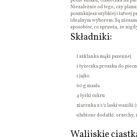
pełne smaku, ciasteczka na pa
Niezależnie od tego, czy pla
poszukujesz szybkiej i łatwej p
idealnym wyborem. Są niesamo
sposobów, co sprawia, że nigdy
Składniki:
1 szklanka mąki pszennej
1 łyżeczka proszku do piecz
1 jajko
60 g masła
4 łyżki cukru
ziarenka z 1/2 laski wanil
ulubione dodatki: orzechy, 
Walijskie ciastk