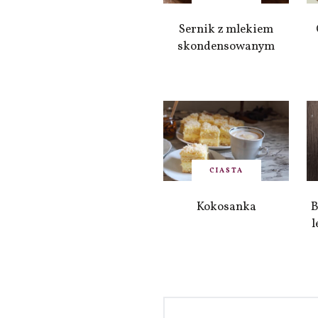
Sernik z mlekiem
skondensowanym
CIASTA
Kokosanka
B
l