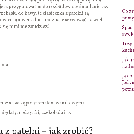
telni to doskonała przekąska na każdą porę dnia.
nujesz przygotować małe rozbudowane śniadanie czy
Co zro
rzekąski do kawy, te ciasteczka z patelni są
pomys
wicie uniwersalne i można je serwować na wiele
 się nimi nie znudzisz!
Sposo
awok
Trzy 
kuche
Jak u
enia
nadmi
Jak o
Jedyn
potrz
ii (można zastąpić aromatem waniliowym)
migdały, rodzynki, czekolada itp.
a z patelni – jak zrobić?