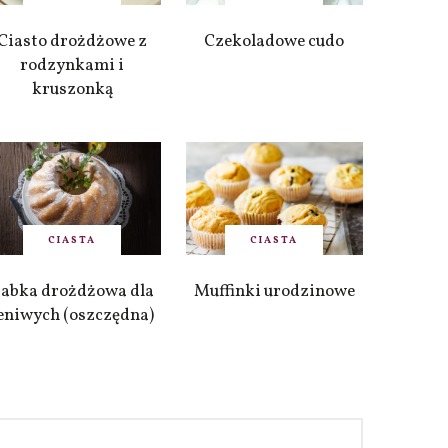
Ciasto drożdżowe z
Czekoladowe cudo
rodzynkami i
kruszonką
CIASTA
CIASTA
abka drożdżowa dla
Muffinki urodzinowe
eniwych (oszczędna)