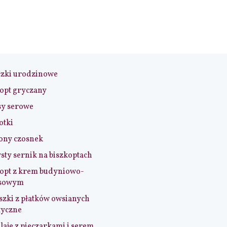
czki urodzinowe
opt gryczany
sy serowe
otki
ony czosnek
sty sernik na biszkoptach
opt z krem budyniowo-
sowym
szki z płatków owsianych
tyczne
aje z pieczarkami i serem