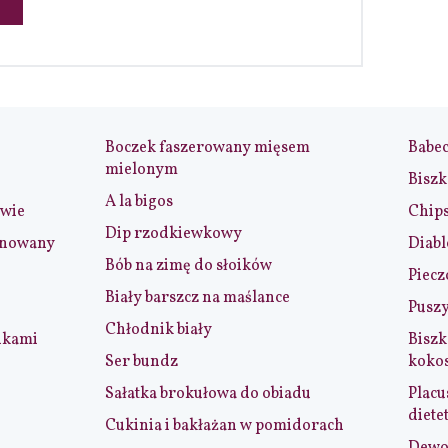
Boczek faszerowany mięsem
Babe
mielonym
Biszk
A la bigos
iwie
Chip
Dip rzodkiewkowy
ynowany
Diabl
Bób na zimę do słoików
Piecz
Biały barszcz na maślance
Puszy
Chłodnik biały
nkami
Biszk
Ser bundz
koko
Sałatka brokułowa do obiadu
Placu
diete
Cukinia i bakłażan w pomidorach
Dewol