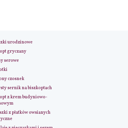
czki urodzinowe
opt gryczany
sy serowe
otki
ony czosnek
sty sernik na biszkoptach
opt z krem budyniowo-
sowym
szki z płatków owsianych
tyczne
aje z pieczarkami i serem