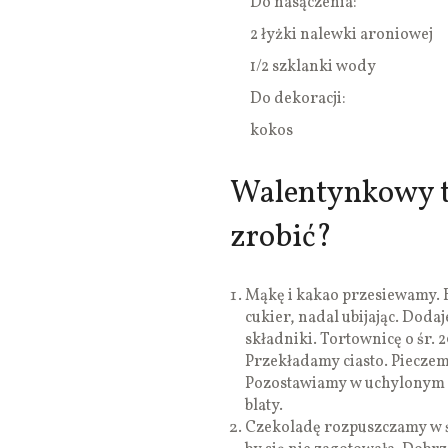
Do nasączenia:
2 łyżki nalewki aroniowej
1/2 szklanki wody
Do dekoracji:
kokos
Walentynkowy t
zrobić?
Mąkę i kakao przesiewamy. B
cukier, nadal ubijając. Dod
składniki. Tortownicę o śr.
Przekładamy ciasto. Pieczem
Pozostawiamy w uchylonym p
blaty.
Czekoladę rozpuszczamy w ś