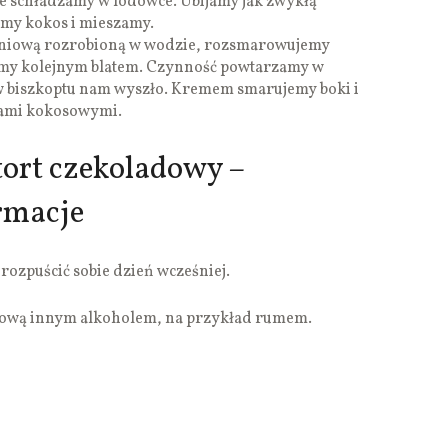
ze schładzamy w lodówce. Ubijamy jak zwykłą
my kokos i mieszamy.
oniową rozrobioną w wodzie, rozsmarowujemy
y kolejnym blatem. Czynność powtarzamy w
tów biszkoptu nam wyszło. Kremem smarujemy boki i
kami kokosowymi.
ort czekoladowy –
rmacje
ozpuścić sobie dzień wcześniej.
iową innym alkoholem, na przykład rumem.