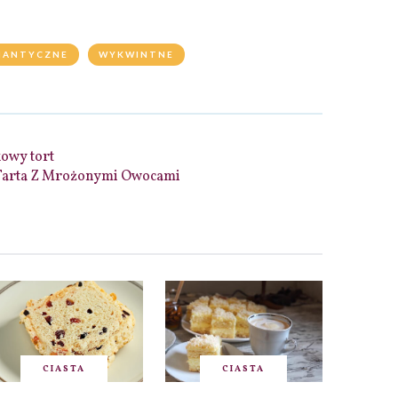
ANTYCZNE
WYKWINTNE
owy tort
Tarta Z Mrożonymi Owocami
CIASTA
CIASTA