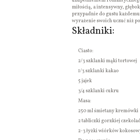
uzupełnieniem romantycznego 
miłością, a intensywny, głębok
przypadnie do gustu każdemu w
wyrażenie swoich uczuć niż popr
Składniki:
Ciasto:
2/3 szklanki mąki tortowej
1/3 szklanki kakao
5 jajek
3/4 szklanki cukru
Masa:
250 ml śmietany kremówki
2 tabliczki gorzkiej czekola
2-3 łyżki wiórków kokoso