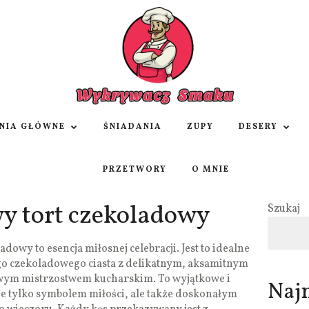
NIA GŁÓWNE
ŚNIADANIA
ZUPY
DESERY
PRZETWORY
O MNIE
 tort czekoladowy
Szukaj
owy to esencja miłosnej celebracji. Jest to idealne
o czekoladowego ciasta z delikatnym, aksamitnym
wym mistrzostwem kucharskim. To wyjątkowe i
Naj
nie tylko symbolem miłości, ale także doskonałym