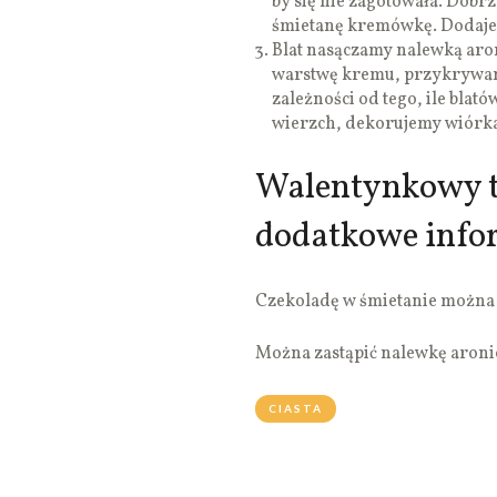
by się nie zagotowała. Dobr
śmietanę kremówkę. Dodaje
Blat nasączamy nalewką ar
warstwę kremu, przykrywam
zależności od tego, ile bla
wierzch, dekorujemy wiór
Walentynkowy t
dodatkowe info
Czekoladę w śmietanie można r
Można zastąpić nalewkę aron
CIASTA