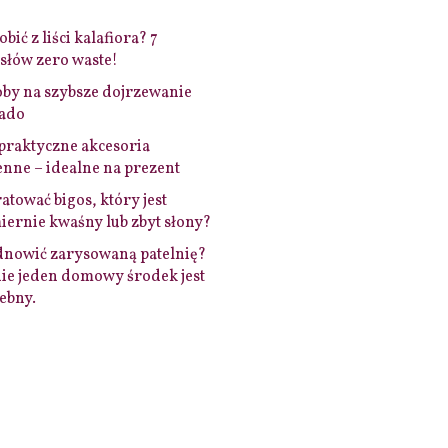
bić z liści kalafiora? 7
łów zero waste!
by na szybsze dojrzewanie
ado
praktyczne akcesoria
nne – idealne na prezent
ratować bigos, który jest
ernie kwaśny lub zbyt słony?
dnowić zarysowaną patelnię?
ie jeden domowy środek jest
ebny.