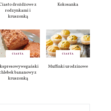
Ciasto drożdżowe z
Kokosanka
rodzynkami i
kruszonką
CIASTA
CIASTA
kspresowy wegański
Muffinki urodzinowe
chlebek bananowy z
kruszonką