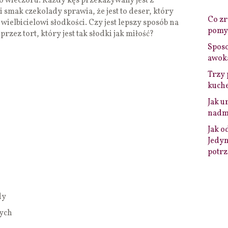
wieczoru. Każdy kęs przekazywany jest z
i smak czekolady sprawia, że jest to deser, który
Co zro
ielbicielowi słodkości. Czy jest lepszy sposób na
pomys
zez tort, który jest tak słodki jak miłość?
Sposo
awok
Trzy 
kuche
Jak u
nadmi
Jak o
Jedyn
potrz
dy
wych