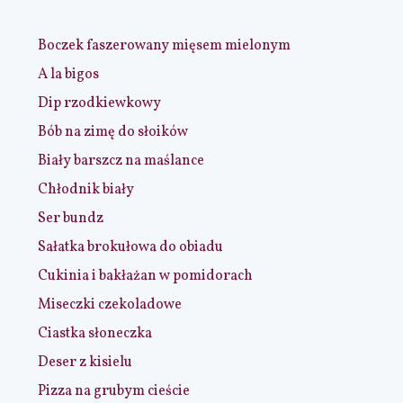
Boczek faszerowany mięsem mielonym
A la bigos
Dip rzodkiewkowy
Bób na zimę do słoików
Biały barszcz na maślance
Chłodnik biały
Ser bundz
Sałatka brokułowa do obiadu
Cukinia i bakłażan w pomidorach
Miseczki czekoladowe
Ciastka słoneczka
Deser z kisielu
Pizza na grubym cieście