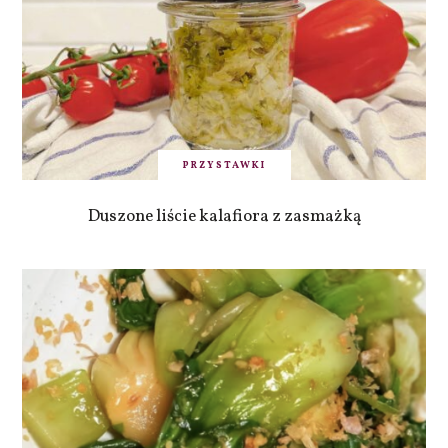
PRZYSTAWKI
Duszone liście kalafiora z zasmażką