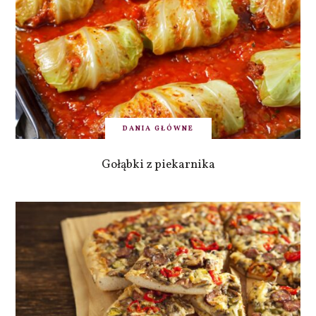
DANIA GŁÓWNE
Gołąbki z piekarnika