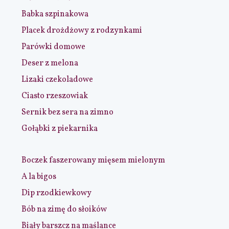
Babka szpinakowa
Placek drożdżowy z rodzynkami
Parówki domowe
Deser z melona
Lizaki czekoladowe
Ciasto rzeszowiak
Sernik bez sera na zimno
Gołąbki z piekarnika
Boczek faszerowany mięsem mielonym
A la bigos
Dip rzodkiewkowy
Bób na zimę do słoików
Biały barszcz na maślance