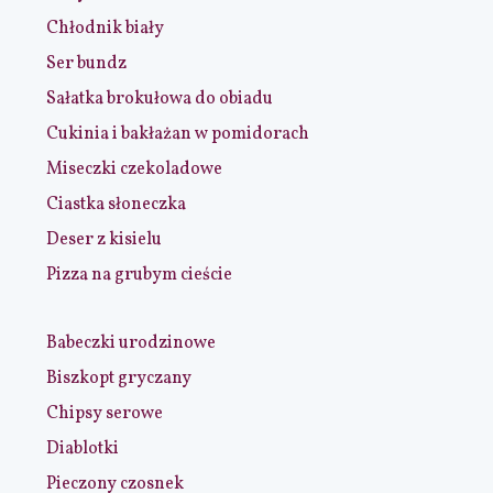
Chłodnik biały
Ser bundz
Sałatka brokułowa do obiadu
Cukinia i bakłażan w pomidorach
Miseczki czekoladowe
Ciastka słoneczka
Deser z kisielu
Pizza na grubym cieście
Babeczki urodzinowe
Biszkopt gryczany
Chipsy serowe
Diablotki
Pieczony czosnek