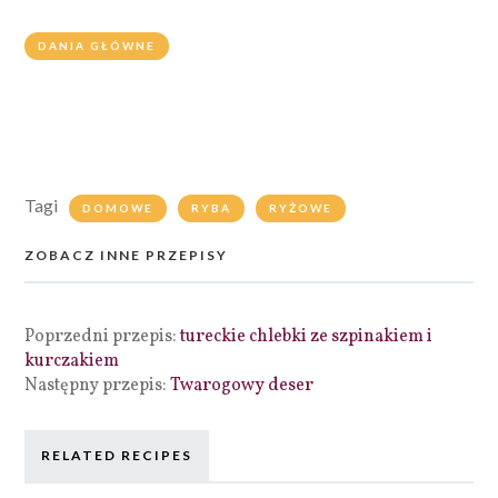
DANIA GŁÓWNE
Tagi
DOMOWE
RYBA
RYŻOWE
ZOBACZ INNE PRZEPISY
Poprzedni przepis:
tureckie chlebki ze szpinakiem i
kurczakiem
Następny przepis:
Twarogowy deser
RELATED RECIPES