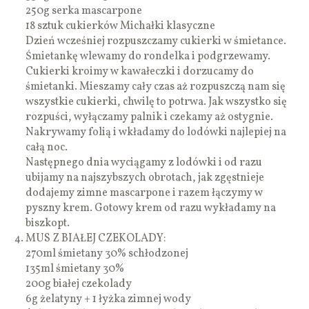
250g serka mascarpone
18 sztuk cukierków Michałki klasyczne
Dzień wcześniej rozpuszczamy cukierki w śmietance.
Śmietankę wlewamy do rondelka i podgrzewamy.
Cukierki kroimy w kawałeczki i dorzucamy do
śmietanki. Mieszamy cały czas aż rozpuszczą nam się
wszystkie cukierki, chwilę to potrwa. Jak wszystko się
rozpuści, wyłączamy palnik i czekamy aż ostygnie.
Nakrywamy folią i wkładamy do lodówki najlepiej na
całą noc.
Następnego dnia wyciągamy z lodówki i od razu
ubijamy na najszybszych obrotach, jak zgęstnieje
dodajemy zimne mascarpone i razem łączymy w
pyszny krem. Gotowy krem od razu wykładamy na
biszkopt.
MUS Z BIAŁEJ CZEKOLADY:
270ml śmietany 30% schłodzonej
135ml śmietany 30%
200g białej czekolady
6g żelatyny + 1 łyżka zimnej wody