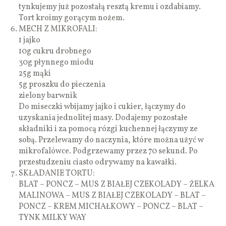
tynkujemy już pozostałą resztą kremu i ozdabiamy.
Tort kroimy gorącym nożem.
MECH Z MIKROFALI:
1 jajko
10g cukru drobnego
30g płynnego miodu
25g mąki
5g proszku do pieczenia
zielony barwnik
Do miseczki wbijamy jajko i cukier, łączymy do
uzyskania jednolitej masy. Dodajemy pozostałe
składniki i za pomocą rózgi kuchennej łączymy ze
sobą. Przelewamy do naczynia, które można użyć w
mikrofalówce. Podgrzewamy przez 70 sekund. Po
przestudzeniu ciasto odrywamy na kawałki.
SKŁADANIE TORTU:
BLAT – PONCZ – MUS Z BIAŁEJ CZEKOLADY – ŻELKA
MALINOWA – MUS Z BIAŁEJ CZEKOLADY – BLAT –
PONCZ – KREM MICHAŁKOWY – PONCZ – BLAT –
TYNK MILKY WAY