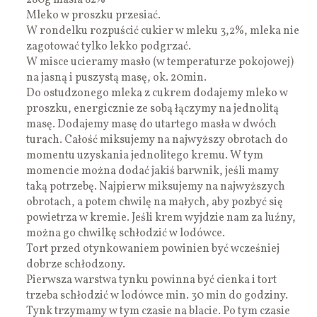
Mleko w proszku przesiać.
W rondelku rozpuścić cukier w mleku 3,2%, mleka nie
zagotować tylko lekko podgrzać.
W misce ucieramy masło (w temperaturze pokojowej)
na jasną i puszystą masę, ok. 20min.
Do ostudzonego mleka z cukrem dodajemy mleko w
proszku, energicznie ze sobą łączymy na jednolitą
masę. Dodajemy masę do utartego masła w dwóch
turach. Całość miksujemy na najwyższy obrotach do
momentu uzyskania jednolitego kremu. W tym
momencie można dodać jakiś barwnik, jeśli mamy
taką potrzebę. Najpierw miksujemy na najwyższych
obrotach, a potem chwilę na małych, aby pozbyć się
powietrza w kremie. Jeśli krem wyjdzie nam za luźny,
można go chwilkę schłodzić w lodówce.
Tort przed otynkowaniem powinien być wcześniej
dobrze schłodzony.
Pierwsza warstwa tynku powinna być cienka i tort
trzeba schłodzić w lodówce min. 30 min do godziny.
Tynk trzymamy w tym czasie na blacie. Po tym czasie