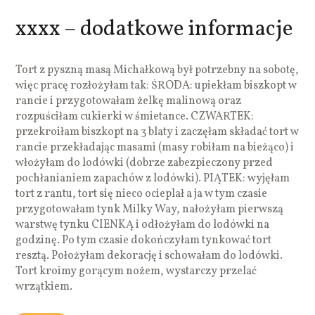
xxxx – dodatkowe informacje
Tort z pyszną masą Michałkową był potrzebny na sobotę,
więc pracę rozłożyłam tak: ŚRODA: upiekłam biszkopt w
rancie i przygotowałam żelkę malinową oraz
rozpuściłam cukierki w śmietance. CZWARTEK:
przekroiłam biszkopt na 3 blaty i zaczęłam składać tort w
rancie przekładając masami (masy robiłam na bieżąco) i
włożyłam do lodówki (dobrze zabezpieczony przed
pochłanianiem zapachów z lodówki). PIĄTEK: wyjęłam
tort z rantu, tort się nieco ocieplał a ja w tym czasie
przygotowałam tynk Milky Way, nałożyłam pierwszą
warstwę tynku CIENKĄ i odłożyłam do lodówki na
godzinę. Po tym czasie dokończyłam tynkować tort
resztą. Położyłam dekorację i schowałam do lodówki.
Tort kroimy gorącym nożem, wystarczy przelać
wrzątkiem.