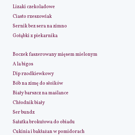
Lizaki czekoladowe
Ciasto rzeszowiak
Sernik bez sera na zimno
Gołąbki z piekarnika
Boczek faszerowany mięsem mielonym
A la bigos
Dip rzodkiewkowy
Bób na zimę do słoików
Biały barszcz na maślance
Chłodnik biały
Ser bundz
Sałatka brokułowa do obiadu
Cukinia i bakłażan w pomidorach