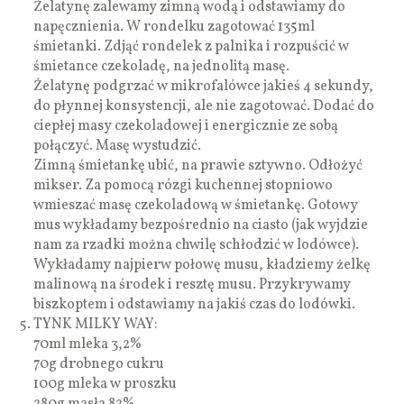
Żelatynę zalewamy zimną wodą i odstawiamy do
napęcznienia. W rondelku zagotować 135ml
śmietanki. Zdjąć rondelek z palnika i rozpuścić w
śmietance czekoladę, na jednolitą masę.
Żelatynę podgrzać w mikrofalówce jakieś 4 sekundy,
do płynnej konsystencji, ale nie zagotować. Dodać do
ciepłej masy czekoladowej i energicznie ze sobą
połączyć. Masę wystudzić.
Zimną śmietankę ubić, na prawie sztywno. Odłożyć
mikser. Za pomocą rózgi kuchennej stopniowo
wmieszać masę czekoladową w śmietankę. Gotowy
mus wykładamy bezpośrednio na ciasto (jak wyjdzie
nam za rzadki można chwilę schłodzić w lodówce).
Wykładamy najpierw połowę musu, kładziemy żelkę
malinową na środek i resztę musu. Przykrywamy
biszkoptem i odstawiamy na jakiś czas do lodówki.
TYNK MILKY WAY:
70ml mleka 3,2%
70g drobnego cukru
100g mleka w proszku
280g masła 82%