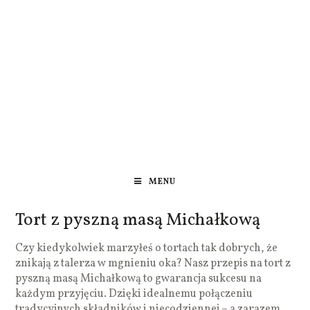
MENU
Tort z pyszną masą Michałkową
Czy kiedykolwiek marzyłeś o tortach tak dobrych, że
znikają z talerza w mgnieniu oka? Nasz przepis na tort z
pyszną masą Michałkową to gwarancja sukcesu na
każdym przyjęciu. Dzięki idealnemu połączeniu
tradycyjnych składników i niecodziennej – a zarazem