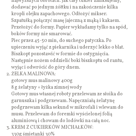
najwyższych obrotach. Jak cały cukier zmiksujemy,
dodawać po jednym żółtku i na zakończenie kilka
kropli olejku zapachowego. Odłożyć mikser.
Szpatułką połączyć masę jajeczną z mąką i kakaem.
Przełożyć do formy. Papier wykładamy tylko na spód,
boków formy nie smarować.
Piec przez 45-50 min, do suchego patyczka. Po
upieczeniu wyjąć z piekarnika i uderzyć lekko o blat.
Biszkopt pozostawić w formie do ostygnięcia.
Następnie nożem oddzielić boki biszkoptu od rantu,
wyjąc i odwrócić do góry dnem.
ŻELKA MALINOWA:
gotowy mus malinowy 400g
8 g żelatyny + łyżka zimnej wody
Gotowy mus własnej roboty przelewam ze słoika do
garnuszka i podgrzewam. Napęczniałą żelatynę
podgrzewam kilka sekund w mikrofali i wlewam do
musu. Przelewam do foremki wyścielonej folią
aluminiową i chowam do lodówki na całą noc.
KREM Z CUKIERKÓW MICHAŁKÓW:
330g śmietanki 30%