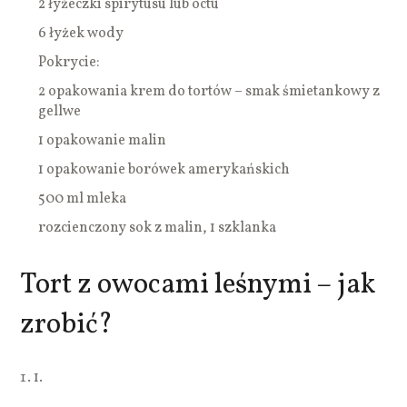
2 łyżeczki spirytusu lub octu
6 łyżek wody
Pokrycie:
2 opakowania krem do tortów – smak śmietankowy z
gellwe
1 opakowanie malin
1 opakowanie borówek amerykańskich
500 ml mleka
rozcienczony sok z malin, 1 szklanka
Tort z owocami leśnymi – jak
zrobić?
1.