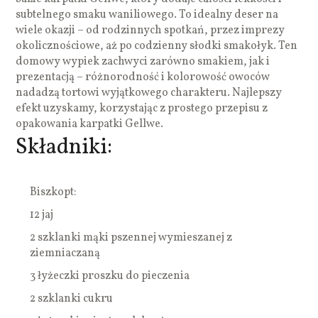
subtelnego smaku waniliowego. To idealny deser na
wiele okazji – od rodzinnych spotkań, przez imprezy
okolicznościowe, aż po codzienny słodki smakołyk. Ten
domowy wypiek zachwyci zarówno smakiem, jak i
prezentacją – różnorodność i kolorowość owoców
nadadzą tortowi wyjątkowego charakteru. Najlepszy
efekt uzyskamy, korzystając z prostego przepisu z
opakowania karpatki Gellwe.
Składniki:
Biszkopt:
12 jaj
2 szklanki mąki pszennej wymieszanej z
ziemniaczaną
3 łyżeczki proszku do pieczenia
2 szklanki cukru