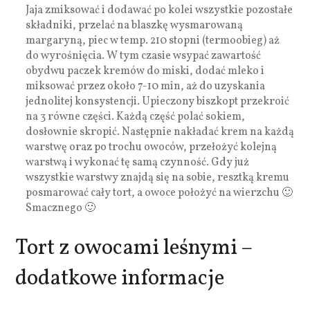
Jaja zmiksować i dodawać po kolei wszystkie pozostałe
składniki, przelać na blaszkę wysmarowaną
margaryną, piec w temp. 210 stopni (termoobieg) aż
do wyrośnięcia. W tym czasie wsypać zawartość
obydwu paczek kremów do miski, dodać mleko i
miksować przez około 7-10 min, aż do uzyskania
jednolitej konsystencji. Upieczony biszkopt przekroić
na 3 równe części. Każdą część polać sokiem,
dosłownie skropić. Następnie nakładać krem na każdą
warstwę oraz po trochu owoców, przełożyć kolejną
warstwą i wykonać tę samą czynność. Gdy już
wszystkie warstwy znajdą się na sobie, resztką kremu
posmarować cały tort, a owoce położyć na wierzchu 🙂
Smacznego 🙂
Tort z owocami leśnymi –
dodatkowe informacje