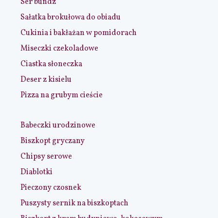
Ser bundz
Sałatka brokułowa do obiadu
Cukinia i bakłażan w pomidorach
Miseczki czekoladowe
Ciastka słoneczka
Deser z kisielu
Pizza na grubym cieście
Babeczki urodzinowe
Biszkopt gryczany
Chipsy serowe
Diablotki
Pieczony czosnek
Puszysty sernik na biszkoptach