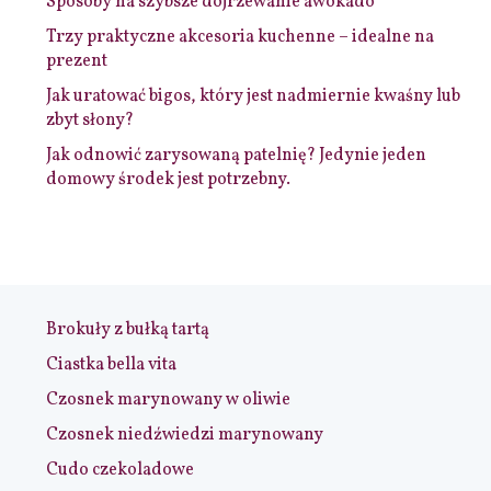
Sposoby na szybsze dojrzewanie awokado
Trzy praktyczne akcesoria kuchenne – idealne na
prezent
Jak uratować bigos, który jest nadmiernie kwaśny lub
zbyt słony?
Jak odnowić zarysowaną patelnię? Jedynie jeden
domowy środek jest potrzebny.
Brokuły z bułką tartą
Ciastka bella vita
Czosnek marynowany w oliwie
Czosnek niedźwiedzi marynowany
Cudo czekoladowe