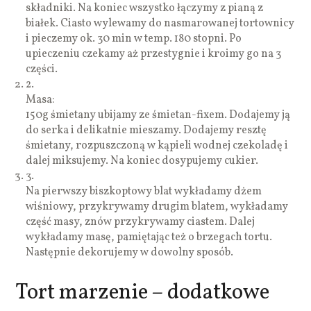
składniki. Na koniec wszystko łączymy z pianą z
białek. Ciasto wylewamy do nasmarowanej tortownicy
i pieczemy ok. 30 min w temp. 180 stopni. Po
upieczeniu czekamy aż przestygnie i kroimy go na 3
części.
2.
Masa:
150g śmietany ubijamy ze śmietan-fixem. Dodajemy ją
do serka i delikatnie mieszamy. Dodajemy resztę
śmietany, rozpuszczoną w kąpieli wodnej czekoladę i
dalej miksujemy. Na koniec dosypujemy cukier.
3.
Na pierwszy biszkoptowy blat wykładamy dżem
wiśniowy, przykrywamy drugim blatem, wykładamy
część masy, znów przykrywamy ciastem. Dalej
wykładamy masę, pamiętając też o brzegach tortu.
Następnie dekorujemy w dowolny sposób.
Tort marzenie – dodatkowe