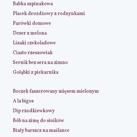
Babka szpinakowa
Placek drożdżowy z rodzynkami
Parówki domowe
Deser z melona
Lizaki czekoladowe
Ciasto rzeszowiak
Sernik bez sera na zimno
Gołąbki z piekarnika
Boczek faszerowany mięsem mielonym
A la bigos
Dip rzodkiewkowy
Bób na zimę do słoików
Biały barszcz na maślance