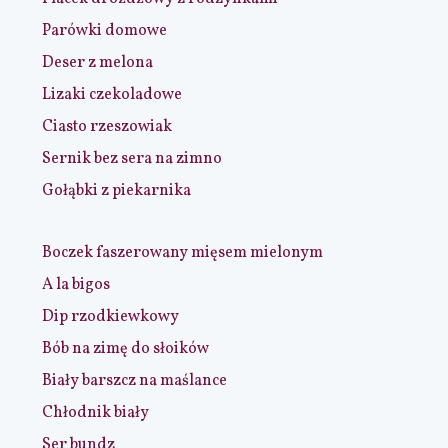
Parówki domowe
Deser z melona
Lizaki czekoladowe
Ciasto rzeszowiak
Sernik bez sera na zimno
Gołąbki z piekarnika
Boczek faszerowany mięsem mielonym
A la bigos
Dip rzodkiewkowy
Bób na zimę do słoików
Biały barszcz na maślance
Chłodnik biały
Ser bundz