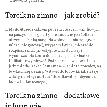
2 dowolne galaretki
Torcik na zimno – jak zrobić?
Masło utrzec z cukrem pudrem i cukrem waniliowym
na puszystą masę, następnie dodawać po 1 żółtku i
utrzeć na gładką masę. Na wolnym ogniu podgrzać
mleko (nie gotować), wsypac żelatynę, mieszać do
rozpuszczenia i jak ostygnie wlać do masy i
wymieszać. Na koncu dodać pianę ubitą z białek.
Delikatnie wymieszać. Podzielić na dwie części, do
jednej dodać kakao. Jasną masę wlać do tortownicy, na
to wlac masę ciemną. Wstawić do lodówki, jak stężeje
zalać galaretką i odstawić do calkowitego stężenia do
lodowki.. Smacznego J
Torcik na zimno – dodatkowe
informacje