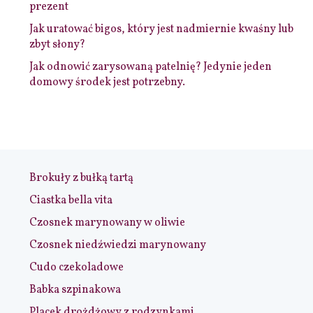
prezent
Jak uratować bigos, który jest nadmiernie kwaśny lub
zbyt słony?
Jak odnowić zarysowaną patelnię? Jedynie jeden
domowy środek jest potrzebny.
Brokuły z bułką tartą
Ciastka bella vita
Czosnek marynowany w oliwie
Czosnek niedźwiedzi marynowany
Cudo czekoladowe
Babka szpinakowa
Placek drożdżowy z rodzynkami