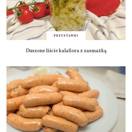
PRZYSTAWKI
Duszone liście kalafiora z zasmażką