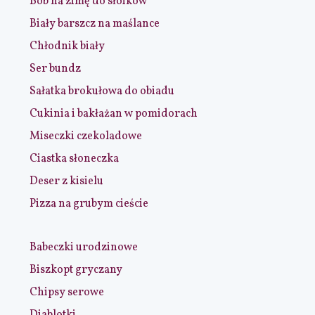
Bób na zimę do słoików
Biały barszcz na maślance
Chłodnik biały
Ser bundz
Sałatka brokułowa do obiadu
Cukinia i bakłażan w pomidorach
Miseczki czekoladowe
Ciastka słoneczka
Deser z kisielu
Pizza na grubym cieście
Babeczki urodzinowe
Biszkopt gryczany
Chipsy serowe