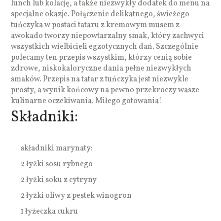
lunch lub kolację, a także niezwykły dodatek do menu na
specjalne okazje. Połączenie delikatnego, świeżego
tuńczyka w postaci tataru z kremowym musem z
awokado tworzy niepowtarzalny smak, który zachwyci
wszystkich wielbicieli egzotycznych dań. Szczególnie
polecamy ten przepis wszystkim, którzy cenią sobie
zdrowe, niskokaloryczne dania pełne niezwykłych
smaków. Przepis na tatar z tuńczyka jest niezwykle
prosty, a wynik końcowy na pewno przekroczy wasze
kulinarne oczekiwania. Miłego gotowania!
Składniki:
składniki marynaty:
2 łyżki sosu rybnego
2 łyżki soku z cytryny
2 łyżki oliwy z pestek winogron
1 łyżeczka cukru