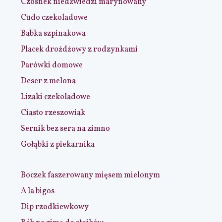
Czosnek niedźwiedzi marynowany
Cudo czekoladowe
Babka szpinakowa
Placek drożdżowy z rodzynkami
Parówki domowe
Deser z melona
Lizaki czekoladowe
Ciasto rzeszowiak
Sernik bez sera na zimno
Gołąbki z piekarnika
Boczek faszerowany mięsem mielonym
A la bigos
Dip rzodkiewkowy