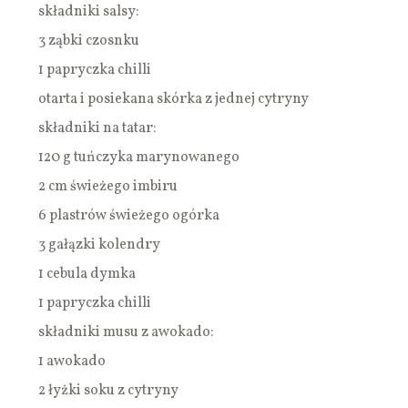
składniki salsy:
3 ząbki czosnku
1 papryczka chilli
otarta i posiekana skórka z jednej cytryny
składniki na tatar:
120 g tuńczyka marynowanego
2 cm świeżego imbiru
6 plastrów świeżego ogórka
3 gałązki kolendry
1 cebula dymka
1 papryczka chilli
składniki musu z awokado:
1 awokado
2 łyżki soku z cytryny