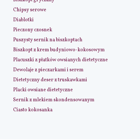
Biszkopt gryczany
Chipsy serowe
Diablotki
Pieczony czosnek
Puszysty sernik na biszkoptach
Biszkopt z krem budyniowo-kokosowym
Placuszki z płatków owsianych dietetyczne
Dewolaje z pieczarkami i serem
Dietetyczny deser z truskawkami
Placki owsiane dietetyczne
Sernik z mlekiem skondensowanym
Ciasto kokosanka