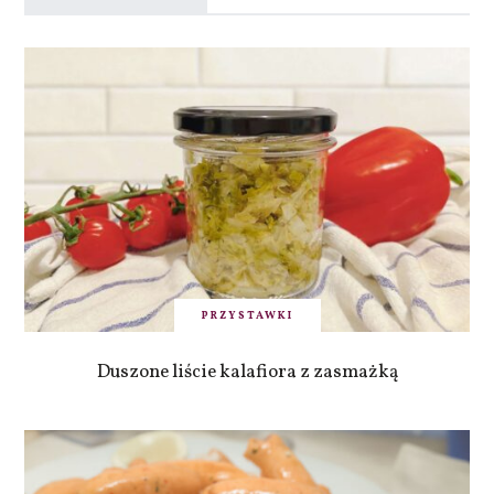
PRZYSTAWKI
Duszone liście kalafiora z zasmażką