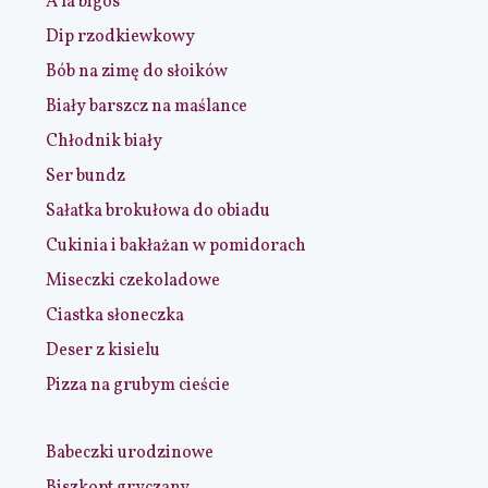
A la bigos
Dip rzodkiewkowy
Bób na zimę do słoików
Biały barszcz na maślance
Chłodnik biały
Ser bundz
Sałatka brokułowa do obiadu
Cukinia i bakłażan w pomidorach
Miseczki czekoladowe
Ciastka słoneczka
Deser z kisielu
Pizza na grubym cieście
Babeczki urodzinowe