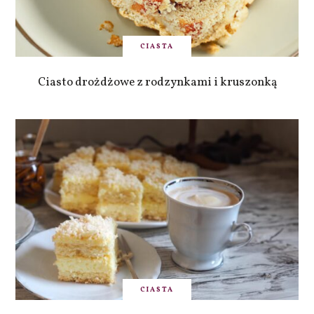
CIASTA
Ciasto drożdżowe z rodzynkami i kruszonką
CIASTA