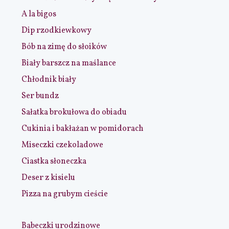
A la bigos
Dip rzodkiewkowy
Bób na zimę do słoików
Biały barszcz na maślance
Chłodnik biały
Ser bundz
Sałatka brokułowa do obiadu
Cukinia i bakłażan w pomidorach
Miseczki czekoladowe
Ciastka słoneczka
Deser z kisielu
Pizza na grubym cieście
Babeczki urodzinowe