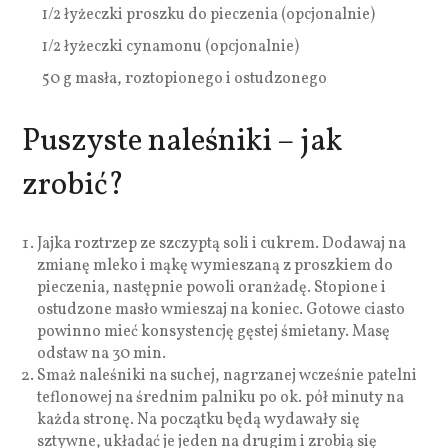
1/2 łyżeczki proszku do pieczenia (opcjonalnie)
1/2 łyżeczki cynamonu (opcjonalnie)
50 g masła, roztopionego i ostudzonego
Puszyste naleśniki – jak
zrobić?
Jajka roztrzep ze szczyptą soli i cukrem. Dodawaj na
zmianę mleko i mąkę wymieszaną z proszkiem do
pieczenia, następnie powoli oranżadę. Stopione i
ostudzone masło wmieszaj na koniec. Gotowe ciasto
powinno mieć konsystencję gęstej śmietany. Masę
odstaw na 30 min.
Smaż naleśniki na suchej, nagrzanej wcześnie patelni
teflonowej na średnim palniku po ok. pół minuty na
każda stronę. Na początku będą wydawały się
sztywne, układać je jeden na drugim i zrobią się