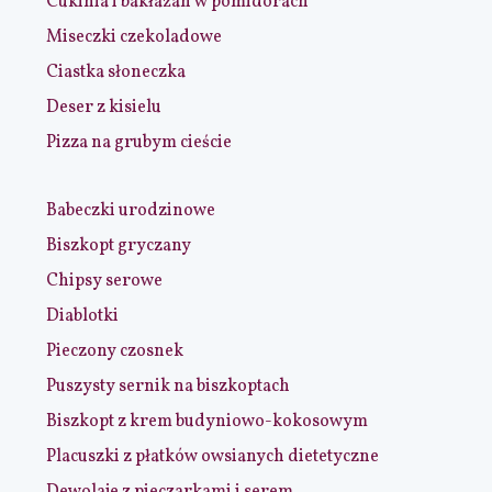
Cukinia i bakłażan w pomidorach
Miseczki czekoladowe
Ciastka słoneczka
Deser z kisielu
Pizza na grubym cieście
Babeczki urodzinowe
Biszkopt gryczany
Chipsy serowe
Diablotki
Pieczony czosnek
Puszysty sernik na biszkoptach
Biszkopt z krem budyniowo-kokosowym
Placuszki z płatków owsianych dietetyczne