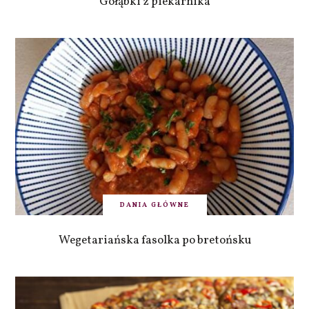
Gołąbki z piekarnika
DANIA GŁÓWNE
Wegetariańska fasolka po bretońsku