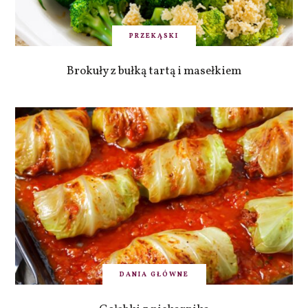
PRZEKĄSKI
Brokuły z bułką tartą i masełkiem
DANIA GŁÓWNE