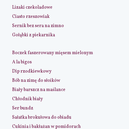
Lizaki czekoladowe
Ciasto rzeszowiak
Sernik bez sera na zimno
Gołąbki z piekarnika
Boczek faszerowany mięsem mielonym
A la bigos
Dip rzodkiewkowy
Bób na zimę do słoików
Biały barszcz na maślance
Chłodnik biały
Ser bundz
Sałatka brokułowa do obiadu
Cukinia i bakłażan w pomidorach