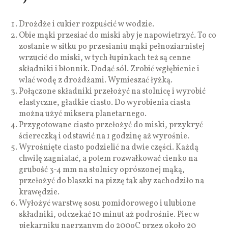
Drożdże i cukier rozpuścić w wodzie.
Obie mąki przesiać do miski aby je napowietrzyć. To co
zostanie w sitku po przesianiu mąki pełnoziarnistej
wrzucić do miski, w tych łupinkach też są cenne
składniki i błonnik. Dodać sól. Zrobić wgłębienie i
wlać wodę z drożdżami. Wymieszać łyżką.
Połączone składniki przełożyć na stolnicę i wyrobić
elastyczne, gładkie ciasto. Do wyrobienia ciasta
można użyć miksera planetarnego.
Przygotowane ciasto przełożyć do miski, przykryć
ściereczką i odstawić na 1 godzinę aż wyrośnie.
Wyrośnięte ciasto podzielić na dwie części. Każdą
chwilę zagniatać, a potem rozwałkować cienko na
grubość 3-4 mm na stolnicy oprószonej mąką,
przełożyć do blaszki na pizzę tak aby zachodziło na
krawędzie.
Wyłożyć warstwę sosu pomidorowego i ulubione
składniki, odczekać 10 minut aż podrośnie. Piec w
piekarniku nagrzanym do 200oC przez około 20