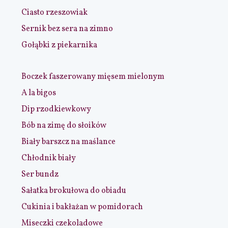
Ciasto rzeszowiak
Sernik bez sera na zimno
Gołąbki z piekarnika
Boczek faszerowany mięsem mielonym
A la bigos
Dip rzodkiewkowy
Bób na zimę do słoików
Biały barszcz na maślance
Chłodnik biały
Ser bundz
Sałatka brokułowa do obiadu
Cukinia i bakłażan w pomidorach
Miseczki czekoladowe