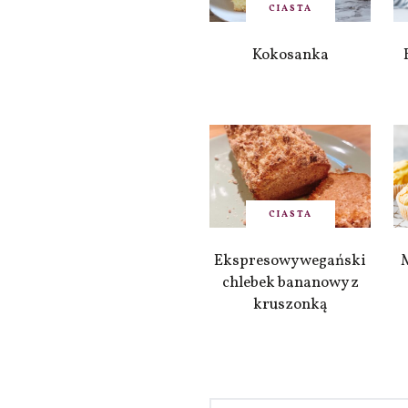
CIASTA
Kokosanka
CIASTA
Ekspresowy wegański
chlebek bananowy z
kruszonką