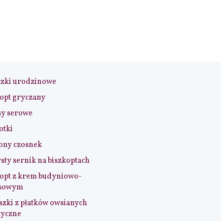
czki urodzinowe
opt gryczany
sy serowe
otki
ony czosnek
sty sernik na biszkoptach
opt z krem budyniowo-
sowym
szki z płatków owsianych
tyczne