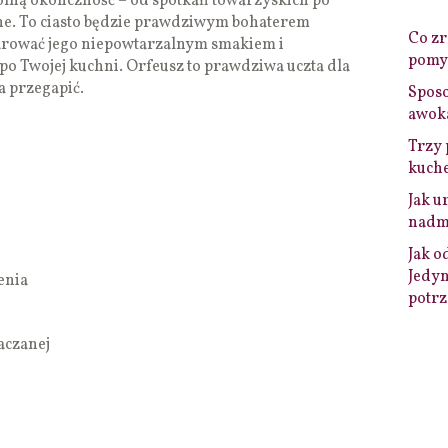
lną okoliczność – od spotkań towarzyskich po
e. To ciasto będzie prawdziwym bohaterem
Co zro
zarować jego niepowtarzalnym smakiem i
pomys
 po Twojej kuchni. Orfeusz to prawdziwa uczta dla
a przegapić.
Sposo
awok
Trzy 
kuche
Jak u
nadmi
Jak o
Jedyn
enia
potrz
aczanej