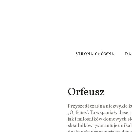
STRONA GŁÓWNA
DA
Orfeusz
Przyszedł czas na niezwykle ku
„Orfeusz”. To wspaniały deser
jak i miłośników domowych sł
składników gwarantuje unikaln