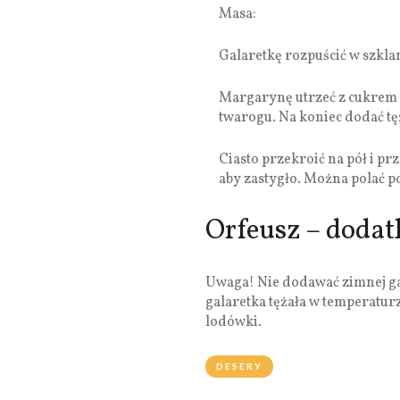
Masa:
Galaretkę rozpuścić w szklan
Margarynę utrzeć z cukrem 
twarogu. Na koniec dodać tęż
Ciasto przekroić na pół i p
aby zastygło. Można polać 
Orfeusz – doda
Uwaga! Nie dodawać zimnej gal
galaretka tężała w temperaturz
lodówki.
DESERY