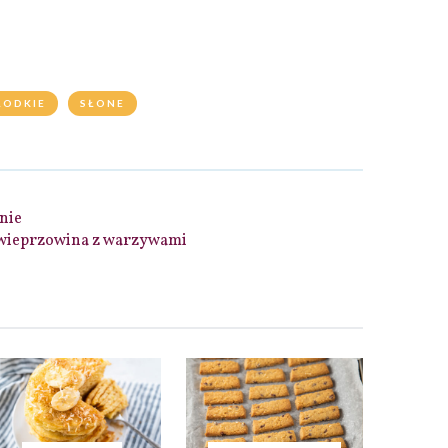
ŁODKIE
SŁONE
nie
 wieprzowina z warzywami