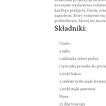
doskonała propozycja na dowo
uroczyste wydarzenia rodzinn
każdego przyjęcia. Daj się oc
zapachem, który rozniesie się
podniebienia, której nie możn
Składniki:
Ciasto:
4 jajka
1 szklanka cukru pudru
1 łyżeczka proszku do piecz
2 łyżki kakao
3 czubate łyżki mąki ziemni
3 łyżki mąki pszennej
Masa:
25 dkg twarogu