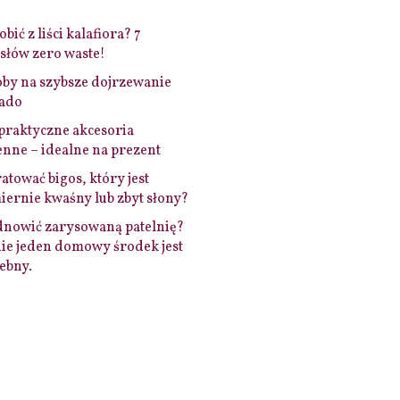
bić z liści kalafiora? 7
łów zero waste!
by na szybsze dojrzewanie
ado
praktyczne akcesoria
nne – idealne na prezent
ratować bigos, który jest
ernie kwaśny lub zbyt słony?
dnowić zarysowaną patelnię?
ie jeden domowy środek jest
ebny.