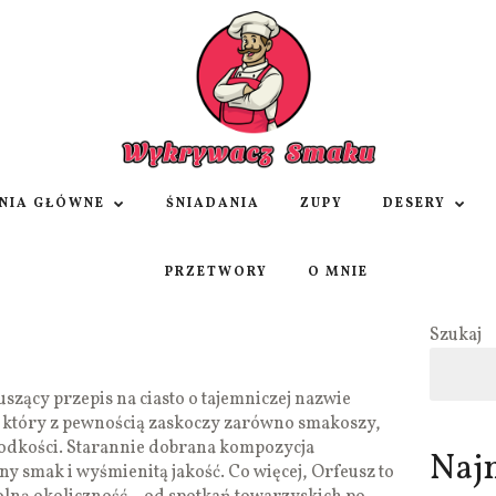
NIA GŁÓWNE
ŚNIADANIA
ZUPY
DESERY
PRZETWORY
O MNIE
Szukaj
szący przepis na ciasto o tajemniczej nazwie
, który z pewnością zaskoczy zarówno smakoszy,
odkości. Starannie dobrana kompozycja
Naj
y smak i wyśmienitą jakość. Co więcej, Orfeusz to