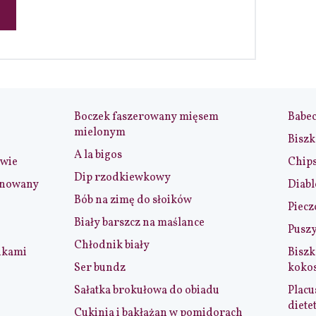
Boczek faszerowany mięsem
Babe
mielonym
Biszk
A la bigos
iwie
Chip
Dip rzodkiewkowy
ynowany
Diabl
Bób na zimę do słoików
Piecz
Biały barszcz na maślance
Puszy
Chłodnik biały
nkami
Biszk
Ser bundz
koko
Sałatka brokułowa do obiadu
Placu
diete
Cukinia i bakłażan w pomidorach