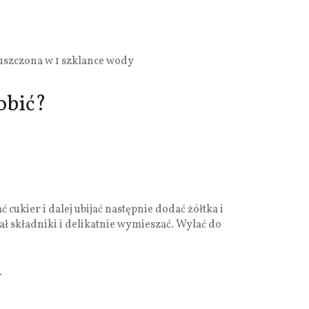
uszczona w 1 szklance wody
obić?
 cukier i dalej ubijać następnie dodać żółtka i
ał składniki i delikatnie wymieszać. Wylać do
.