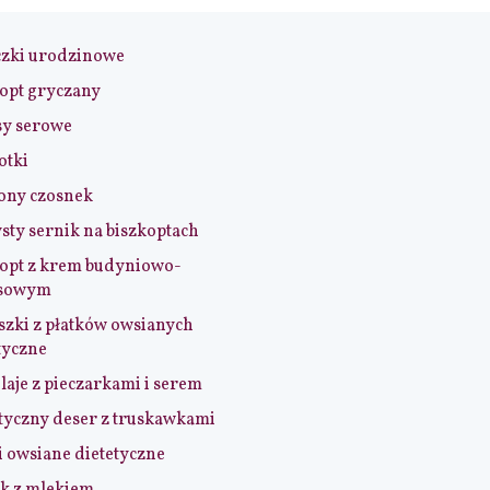
czki urodzinowe
opt gryczany
sy serowe
otki
ony czosnek
sty sernik na biszkoptach
opt z krem budyniowo-
sowym
szki z płatków owsianych
tyczne
aje z pieczarkami i serem
tyczny deser z truskawkami
i owsiane dietetyczne
k z mlekiem