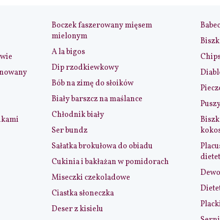
Boczek faszerowany mięsem
Babe
mielonym
Biszk
A la bigos
iwie
Chip
Dip rzodkiewkowy
ynowany
Diabl
Bób na zimę do słoików
Piecz
Biały barszcz na maślance
Puszy
Chłodnik biały
nkami
Biszk
Ser bundz
koko
Sałatka brokułowa do obiadu
Placu
diete
Cukinia i bakłażan w pomidorach
Dewol
Miseczki czekoladowe
Diete
Ciastka słoneczka
Plack
Deser z kisielu
Serni