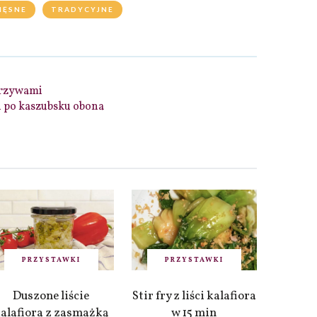
IĘSNE
TRADYCYJNE
rzywami
i po kaszubsku obona
PRZYSTAWKI
PRZYSTAWKI
Duszone liście
Stir fry z liści kalafiora
alafiora z zasmażką
w 15 min