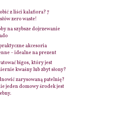
bić z liści kalafiora? 7
łów zero waste!
by na szybsze dojrzewanie
ado
praktyczne akcesoria
nne – idealne na prezent
ratować bigos, który jest
ernie kwaśny lub zbyt słony?
dnowić zarysowaną patelnię?
ie jeden domowy środek jest
ebny.