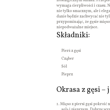
nostalgicznym smaku. Przepis n
wymaga cierpliwości i czasu. 
nie tylko smacznym, ale i el
danie będzie zachwycać nie ty
przypominając, że gęsie mięs
niepodważalne miejsce.
Składniki:
Pierś z gęsi
Cząber
Sól
Pieprz
Okrasa z gęsi – 
Mięso z piersi gęsi pokroić
,solą i pieprzem. Dobrze wy