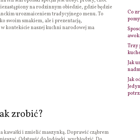
a ten staropolski specjał jest dosyć prosty, choć
Niezastąpiony na rodzinnym obiedzie, gdzie będzie
Co zro
eganckim urozmaiceniem tradycyjnego menu. To
pomys
lko swoim smakiem, ale i prezentacją,
o w kontekście naszej kuchni narodowej ma
Sposo
awok
Trzy 
kuche
Jak u
nadmi
Jak o
Jedyn
potrz
jak zrobić?
 na kawałki i zmielić maszynką. Doprawić cząbrem
mieszać. Odstawić do lodówki, wychłodzić. Do