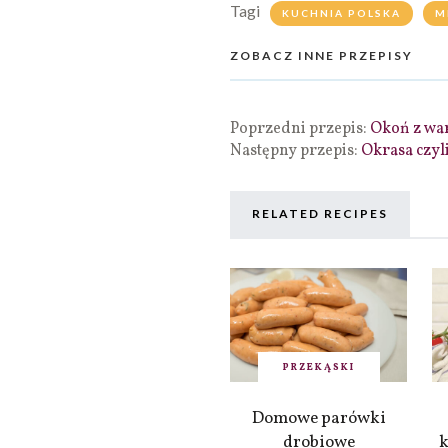
Tagi
KUCHNIA POLSKA
M
ZOBACZ INNE PRZEPISY
Poprzedni przepis:
Okoń z wa
Następny przepis:
Okrasa czyl
RELATED RECIPES
PRZEKĄSKI
Domowe parówki
drobiowe
k