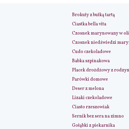
Brokuły z bułką tartą
Ciastka bella vita
Czosnek marynowany w ol
Czosnek niedźwiedzi mar
Cudo czekoladowe
Babka szpinakowa
Placek drożdżowy z rodzy
Parówki domowe
Deser z melona
Lizaki czekoladowe
Ciasto rzeszowiak
Sernik bez sera na zimno
Gołąbki z piekarnika