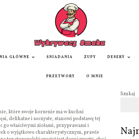
NIA GŁÓWNE
ŚNIADANIA
ZUPY
DESERY
PRZETWORY
O MNIE
Szukaj
anie, które swoje korzenie ma w kuchni
gęsi, delikatne i soczyste, stanowi podstawę tej
c go właściwymi ziołami, przyprawami i
Naj
łek o wyjątkowo charakterystycznym, prawie