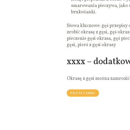
smarowania pieczywa, jako o
brukwianki.
Słowa kluczowe: gęś przepisy o
zrobić okrasę z gęsi, gęś okras
pieczenie gęsi okrasa, gęś pie
gęsi, pierś z gęsi okrasy
xxxx – dodatko
Okrasę z gęsi można zamrozić
PRZYSTAWKI