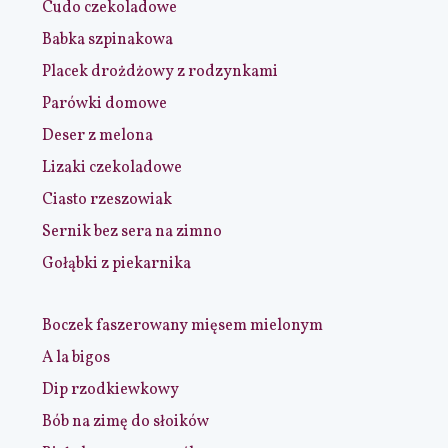
Cudo czekoladowe
Babka szpinakowa
Placek drożdżowy z rodzynkami
Parówki domowe
Deser z melona
Lizaki czekoladowe
Ciasto rzeszowiak
Sernik bez sera na zimno
Gołąbki z piekarnika
Boczek faszerowany mięsem mielonym
A la bigos
Dip rzodkiewkowy
Bób na zimę do słoików