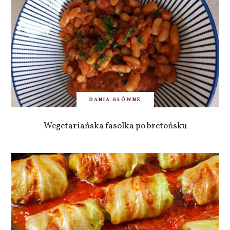
DANIA GŁÓWNE
Wegetariańska fasolka po bretońsku