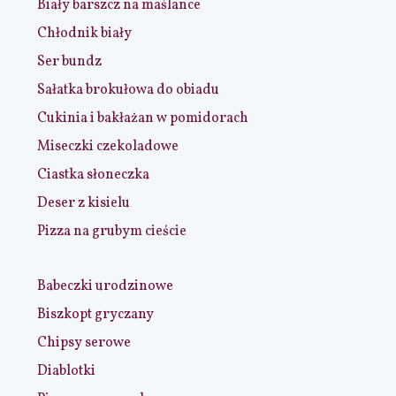
Biały barszcz na maślance
Chłodnik biały
Ser bundz
Sałatka brokułowa do obiadu
Cukinia i bakłażan w pomidorach
Miseczki czekoladowe
Ciastka słoneczka
Deser z kisielu
Pizza na grubym cieście
Babeczki urodzinowe
Biszkopt gryczany
Chipsy serowe
Diablotki