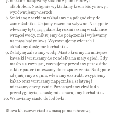
Biszkopt nasączamy sokiem z pomarańczy i
alkoholem. Następnie wykładamy krem budyniowy i
wyrównujemy wierzch.
Śmietanę z serkiem wkładamy na pół godziny do
zamrażalnika. Ubijamy razem na sztywno. Następnie
wlewamy tężejącą galaretkę rozmieszaną w szklance
wrzącej wody, miksujemy do połączenia i wylewamy
na masę budyniową. Wyrównujemy wierzch i
układamy dostępne herbatniki.
Żelatynę zalewamy wodą. Masło kroimy na mniejsze
kawałki i wrzucamy do rondelka na mały ogień. Gdy
masło się rozpuści, wsypujemy przesiany przez sitko
cukier puder i mieszamy do rozpuszczenia. Następnie
zdejmujemy z ognia, wlewamy ekstrakt, wsypujemy
kakao oraz wrzucamy napęczniałą żelatynę i
mieszamy energicznie. Pozostawiamy chwilę do
przestygnięcia, a następnie smarujemy herbatniki.
Wstawiamy ciasto do lodówki.
Słowa kluczowe: ciasto z masą pomarańczową