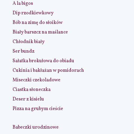
A la bigos
Dip rzodkiewkowy
Bób na zimę do słoików
Biały barszcz na maślance
Chłodnik biały
Ser bundz
Sałatka brokułowa do obiadu
Cukinia i bakłażan w pomidorach
Miseczki czekoladowe
Ciastka słoneczka
Deser z kisielu
Pizza na grubym cieście
Babeczki urodzinowe