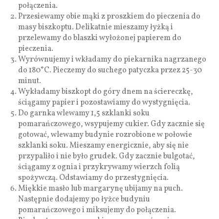
połączenia.
Przesiewamy obie mąki z proszkiem do pieczenia do
masy biszkoptu. Delikatnie mieszamy łyżką i
przelewamy do blaszki wyłożonej papierem do
pieczenia.
Wyrównujemy i wkładamy do piekarnika nagrzanego
do 180°C. Pieczemy do suchego patyczka przez 25-30
minut.
Wykładamy biszkopt do góry dnem na ściereczkę,
ściągamy papier i pozostawiamy do wystygnięcia.
Do garnka wlewamy 1,5 szklanki soku
pomarańczowego, wsypujemy cukier. Gdy zacznie się
gotować, wlewamy budynie rozrobione w połowie
szklanki soku. Mieszamy energicznie, aby się nie
przypaliło i nie było grudek. Gdy zacznie bulgotać,
ściągamy z ognia i przykrywamy wierzch folią
spożywczą. Odstawiamy do przestygnięcia.
Miękkie masło lub margarynę ubijamy na puch.
Następnie dodajemy po łyżce budyniu
pomarańczowego i miksujemy do połączenia.