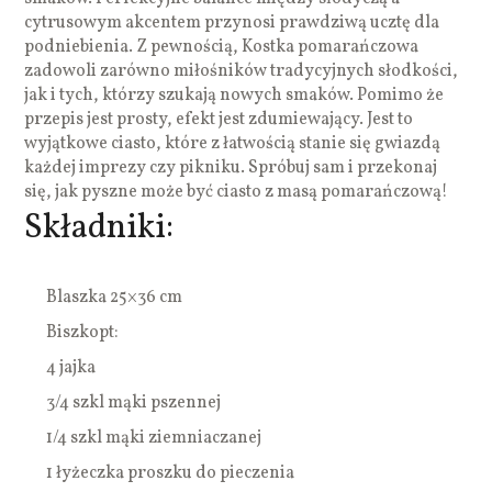
cytrusowym akcentem przynosi prawdziwą ucztę dla
podniebienia. Z pewnością, Kostka pomarańczowa
zadowoli zarówno miłośników tradycyjnych słodkości,
jak i tych, którzy szukają nowych smaków. Pomimo że
przepis jest prosty, efekt jest zdumiewający. Jest to
wyjątkowe ciasto, które z łatwością stanie się gwiazdą
każdej imprezy czy pikniku. Spróbuj sam i przekonaj
się, jak pyszne może być ciasto z masą pomarańczową!
Składniki:
Blaszka 25×36 cm
Biszkopt:
4 jajka
3/4 szkl mąki pszennej
1/4 szkl mąki ziemniaczanej
1 łyżeczka proszku do pieczenia