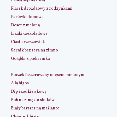
Babka szpinakowa
Placek drożdżowy z rodzynkami
Parówki domowe
Deser z melona
Lizaki czekoladowe
Ciasto rzeszowiak
Sernik bez sera na zimno
Gołąbki z piekarnika
Boczek faszerowany mięsem mielonym
A la bigos
Dip rzodkiewkowy
Bób na zimę do słoików
Biały barszcz na maślance
Chłodnik biały