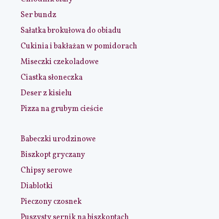
Ser bundz
Sałatka brokułowa do obiadu
Cukinia i bakłażan w pomidorach
Miseczki czekoladowe
Ciastka słoneczka
Deser z kisielu
Pizza na grubym cieście
Babeczki urodzinowe
Biszkopt gryczany
Chipsy serowe
Diablotki
Pieczony czosnek
Puszysty sernik na biszkoptach