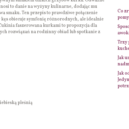
ensywnym smakiem dzikich grzybów kurka. Odważne
nosi to danie na wyżyny kulinarne, dodając mu
Co zro
ctwa smaku. Ten przepis to prawdziwe połączenie
pomys
y kęs obiecuje symfonię różnorodnych, ale idealnie
kinia faszerowana kurkami to propozycja dla
Sposo
nych rozwiązań na rodzinny obiad lub spotkanie z
awok
Trzy 
kuche
Jak u
nadmi
Jak o
Jedyn
potrz
iebieską pleśnią