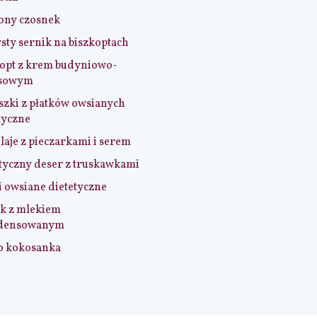
ony czosnek
sty sernik na biszkoptach
opt z krem budyniowo-
sowym
szki z płatków owsianych
tyczne
aje z pieczarkami i serem
tyczny deser z truskawkami
i owsiane dietetyczne
k z mlekiem
densowanym
o kokosanka