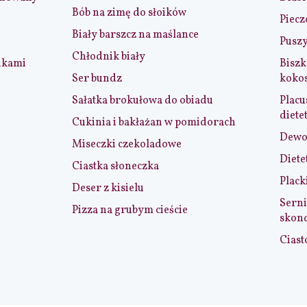
Bób na zimę do słoików
Piecz
Biały barszcz na maślance
Puszy
Chłodnik biały
nkami
Biszk
Ser bundz
koko
Sałatka brokułowa do obiadu
Placu
diete
Cukinia i bakłażan w pomidorach
Dewol
Miseczki czekoladowe
Diete
Ciastka słoneczka
Plack
Deser z kisielu
Serni
Pizza na grubym cieście
skon
Ciast