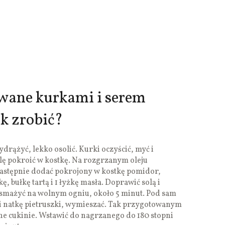
wane kurkami i serem
k zrobić?
ydrążyć, lekko osolić. Kurki oczyścić, myć i
lę pokroić w kostkę. Na rozgrzanym oleju
Następnie dodać pokrojony w kostkę pomidor,
, bułkę tartą i 1 łyżkę masła. Doprawić solą i
smażyć na wolnym ogniu, około 5 minut. Pod sam
 i natkę pietruszki, wymieszać. Tak przygotowanym
e cukinie. Wstawić do nagrzanego do 180 stopni