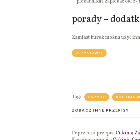
piekarnika i zapiekać ok. 25
porady – dodat
Zamiast kurek można użyć inn
PRZYSTAWKI
Tagi
GRZYBY
KUCHNIA 
ZOBACZ INNE PRZEPISY
Poprzedni przepis:
Cukinia Z