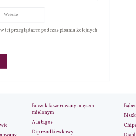
w tej przeglądarce podczas pisania kolejnych
Boczek faszerowany mięsem
Babe
mielonym
Biszk
A la bigos
iwie
Chip
Dip rzodkiewkowy
ynowany
Diabl