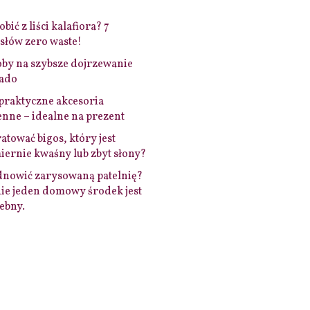
bić z liści kalafiora? 7
łów zero waste!
by na szybsze dojrzewanie
ado
praktyczne akcesoria
nne – idealne na prezent
ratować bigos, który jest
ernie kwaśny lub zbyt słony?
dnowić zarysowaną patelnię?
ie jeden domowy środek jest
ebny.