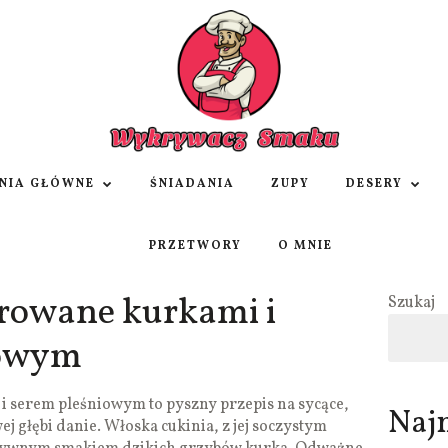
NIA GŁÓWNE
ŚNIADANIA
ZUPY
DESERY
PRZETWORY
O MNIE
erowane kurkami i
Szukaj
iowym
i serem pleśniowym to pyszny przepis na sycące,
Naj
j głębi danie. Włoska cukinia, z jej soczystym