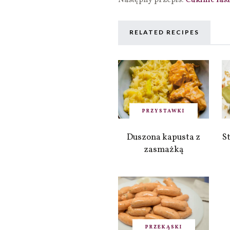
Następny przepis:
Cukinie fas
RELATED RECIPES
PRZYSTAWKI
Duszona kapusta z
St
zasmażką
PRZEKĄSKI