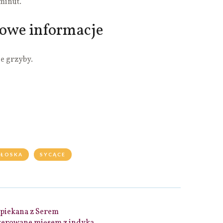
 minut.
kowe informacje
e grzyby.
WŁOSKA
SYCĄCE
apiekana z Serem