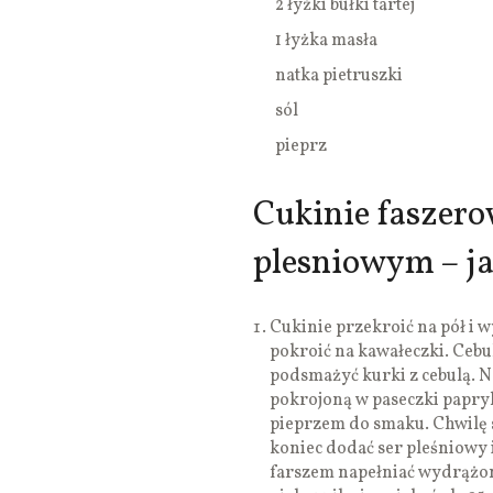
2 łyżki bułki tartej
1 łyżka masła
natka pietruszki
sól
pieprz
Cukinie faszero
plesniowym – ja
Cukinie przekroić na pół i w
pokroić na kawałeczki. Cebu
podsmażyć kurki z cebulą. 
pokrojoną w paseczki paprykę
pieprzem do smaku. Chwilę 
koniec dodać ser pleśniowy
farszem napełniać wydrążon