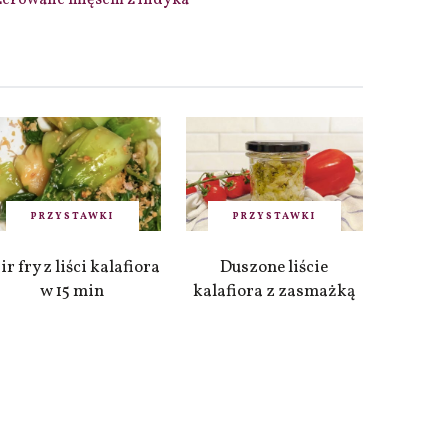
zerowane mięsem z indyka
PRZYSTAWKI
PRZYSTAWKI
ir fry z liści kalafiora
Duszone liście
w 15 min
kalafiora z zasmażką