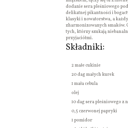
miąższem, łączy się tu z int
dodanie sera pleśniowego pod
delikatnej pikantności i boga
klasyki i nowatorstwa, a każd
zharmonizowanych smaków. Cu
tych, którzy szukają niebanal
przyjaciółmi.
Składniki:
2 małe cukinie
20 dag małych kurek
1 mała cebula
olej
10 dag sera pleśniowego z n
0,5 czerwonej papryki
1 pomidor