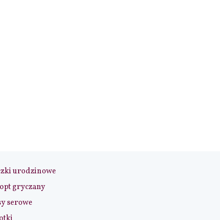
czki urodzinowe
opt gryczany
sy serowe
otki