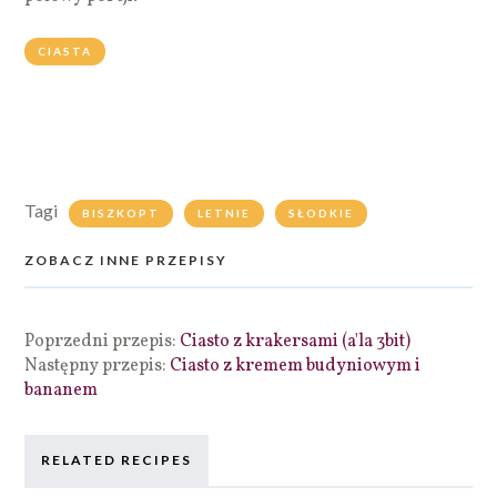
CIASTA
Tagi
BISZKOPT
LETNIE
SŁODKIE
ZOBACZ INNE PRZEPISY
Poprzedni przepis:
Ciasto z krakersami (a'la 3bit)
Następny przepis:
Ciasto z kremem budyniowym i
bananem
RELATED RECIPES