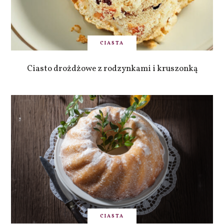
CIASTA
Ciasto drożdżowe z rodzynkami i kruszonką
CIASTA