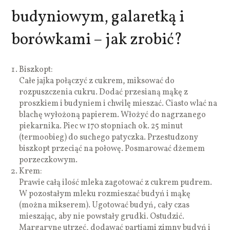
budyniowym, galaretką i
borówkami – jak zrobić?
Biszkopt:
Całe jajka połączyć z cukrem, miksować do
rozpuszczenia cukru. Dodać przesianą mąkę z
proszkiem i budyniem i chwilę mieszać. Ciasto wlać na
blachę wyłożoną papierem. Włożyć do nagrzanego
piekarnika. Piec w 170 stopniach ok. 25 minut
(termoobieg) do suchego patyczka. Przestudzony
biszkopt przeciąć na połowę. Posmarować dżemem
porzeczkowym.
Krem:
Prawie całą ilość mleka zagotować z cukrem pudrem.
W pozostałym mleku rozmieszać budyń i mąkę
(można mikserem). Ugotować budyń, cały czas
mieszając, aby nie powstały grudki. Ostudzić.
Margarynę utrzeć, dodawać partiami zimny budyń i