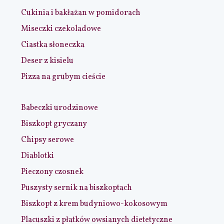
Cukinia i bakłażan w pomidorach
Miseczki czekoladowe
Ciastka słoneczka
Deser z kisielu
Pizza na grubym cieście
Babeczki urodzinowe
Biszkopt gryczany
Chipsy serowe
Diablotki
Pieczony czosnek
Puszysty sernik na biszkoptach
Biszkopt z krem budyniowo-kokosowym
Placuszki z płatków owsianych dietetyczne