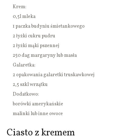
Krem:
0,5l mleka
1 paczka budyniu śmietankowego
2 łyżki cukru pudru
2 łyżki mąki pszennej
250 dag margaryny lub masła
Galaretka:
2 opakowania galaretki truskawkowej
2,5 szkl wrzątku
Dodatkowo:
borówki amerykańskie
malinki lub inne owoce
Ciasto z kremem