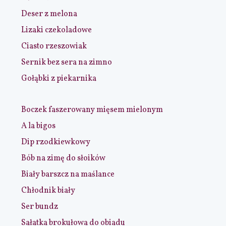
Deser z melona
Lizaki czekoladowe
Ciasto rzeszowiak
Sernik bez sera na zimno
Gołąbki z piekarnika
Boczek faszerowany mięsem mielonym
A la bigos
Dip rzodkiewkowy
Bób na zimę do słoików
Biały barszcz na maślance
Chłodnik biały
Ser bundz
Sałatka brokułowa do obiadu