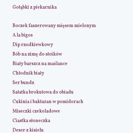
Gołąbki z piekarnika
Boczek faszerowany mięsem mielonym
A la bigos
Dip rzodkiewkowy
Bób na zimę do słoików
Biały barszcz na maślance
Chłodnik biały
Ser bundz
Sałatka brokułowa do obiadu
Cukinia i bakłażan w pomidorach
Miseczki czekoladowe
Ciastka słoneczka
Deser z kisielu