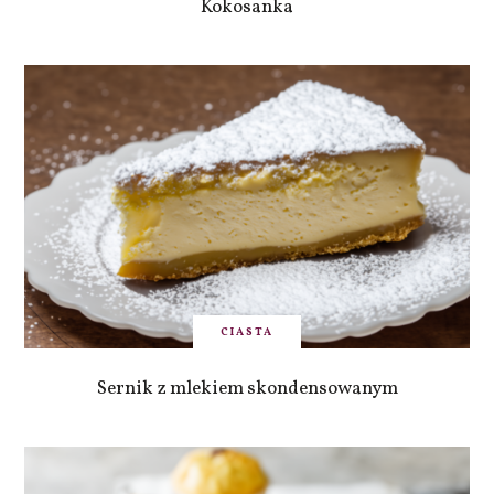
Kokosanka
CIASTA
Sernik z mlekiem skondensowanym