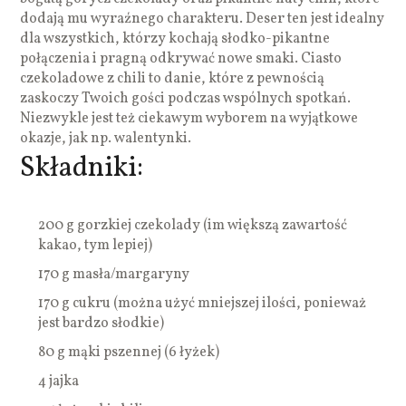
dodają mu wyraźnego charakteru. Deser ten jest idealny
dla wszystkich, którzy kochają słodko-pikantne
połączenia i pragną odkrywać nowe smaki. Ciasto
czekoladowe z chili to danie, które z pewnością
zaskoczy Twoich gości podczas wspólnych spotkań.
Niezwykle jest też ciekawym wyborem na wyjątkowe
okazje, jak np. walentynki.
Składniki:
200 g gorzkiej czekolady (im większą zawartość
kakao, tym lepiej)
170 g masła/margaryny
170 g cukru (można użyć mniejszej ilości, ponieważ
jest bardzo słodkie)
80 g mąki pszennej (6 łyżek)
4 jajka