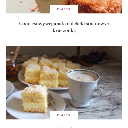
CIASTA
Ekspresowy wegański chlebek bananowy z
kruszonką
CIASTA