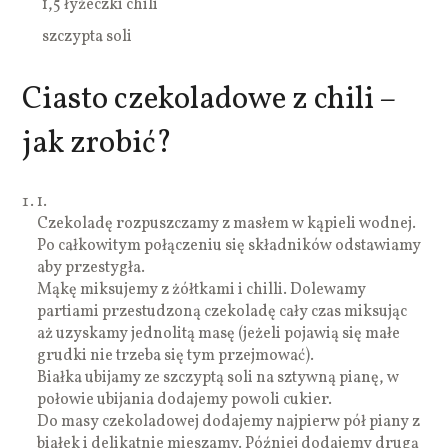
1,5 łyżeczki chili
szczypta soli
Ciasto czekoladowe z chili –
jak zrobić?
1.
Czekoladę rozpuszczamy z masłem w kąpieli wodnej.
Po całkowitym połączeniu się składników odstawiamy
aby przestygła.
Mąkę miksujemy z żółtkami i chilli. Dolewamy
partiami przestudzoną czekoladę cały czas miksując
aż uzyskamy jednolitą masę (jeżeli pojawią się małe
grudki nie trzeba się tym przejmować).
Białka ubijamy ze szczyptą soli na sztywną pianę, w
połowie ubijania dodajemy powoli cukier.
Do masy czekoladowej dodajemy najpierw pół piany z
białek i delikatnie mieszamy. Później dodajemy drugą