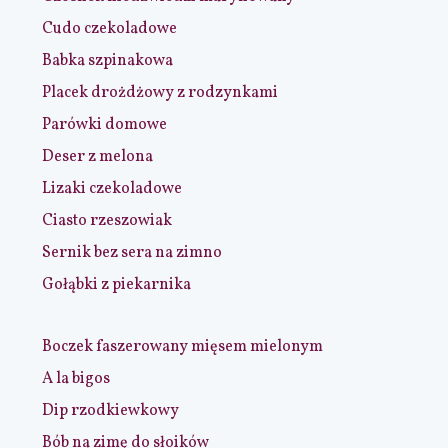
Cudo czekoladowe
Babka szpinakowa
Placek drożdżowy z rodzynkami
Parówki domowe
Deser z melona
Lizaki czekoladowe
Ciasto rzeszowiak
Sernik bez sera na zimno
Gołąbki z piekarnika
Boczek faszerowany mięsem mielonym
A la bigos
Dip rzodkiewkowy
Bób na zimę do słoików