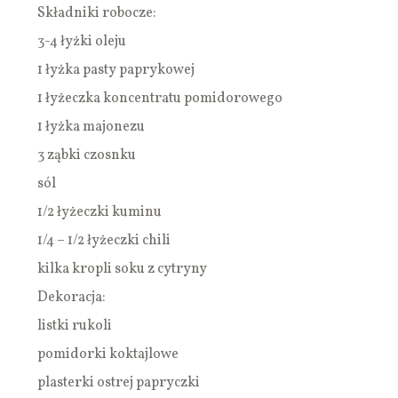
Składniki robocze:
3-4 łyżki oleju
1 łyżka pasty paprykowej
1 łyżeczka koncentratu pomidorowego
1 łyżka majonezu
3 ząbki czosnku
sól
1/2 łyżeczki kuminu
1/4 – 1/2 łyżeczki chili
kilka kropli soku z cytryny
Dekoracja:
listki rukoli
pomidorki koktajlowe
plasterki ostrej papryczki