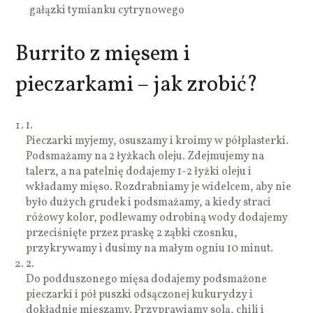
gałązki tymianku cytrynowego
Burrito z mięsem i
pieczarkami – jak zrobić?
1.
Pieczarki myjemy, osuszamy i kroimy w półplasterki.
Podsmażamy na 2 łyżkach oleju. Zdejmujemy na
talerz, a na patelnię dodajemy 1-2 łyżki oleju i
wkładamy mięso. Rozdrabniamy je widelcem, aby nie
było dużych grudek i podsmażamy, a kiedy straci
różowy kolor, podlewamy odrobiną wody dodajemy
przeciśnięte przez praskę 2 ząbki czosnku,
przykrywamy i dusimy na małym ogniu 10 minut.
2.
Do podduszonego mięsa dodajemy podsmażone
pieczarki i pół puszki odsączonej kukurydzy i
dokładnie mieszamy. Przyprawiamy solą, chili i