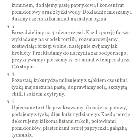
kuminem, dodajemy pastę paprykową i koncentrat
pomidorowy oraz 2 łyżki wody. Dokładnie mieszamy i
dusimy razem kilka minut na małym ogniu.
3.
Farsz dzielimy na 4 równe części. Każdą porcję farszu
wykładamy na środek tortilli, rozsmarowujemy,
zostawiając brzegi wolne, następnie zwijamy jak
krokiety. Przekładamy do naczynia żaroodpornego,
przykrywamy i pieczemy 15-20 minut w temperaturze
150 stopni.
4.
Pozostałą kukurydzę miksujemy z ząbkiem czosnku i
łyżką majonezu na pastę, doprawiamy solą, szczyptą
chilli i sokiem z cytryny.
5.
Upieczone tortille przekrawamy ukośnie na połowy,
podajemy z łyżką dipu kukurydzianego. Każdą porcję
dekorujemy kilkoma listami rukoli, połówkami
pomidorków, plasterkami ostrej papryczki i gałązką
tymianku