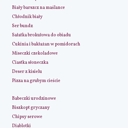
Biały barszcz na maślance
Chłodnik biały
Ser bundz
Sałatka brokułowa do obiadu
Cukinia i bakłażan w pomidorach
Miseczki czekoladowe
Ciastka słoneczka
Deser z kisielu
Pizza na grubym cieście
Babeczki urodzinowe
Biszkopt gryczany
Chipsy serowe
Diablotki