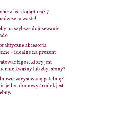
bić z liści kalafiora? 7
łów zero waste!
by na szybsze dojrzewanie
ado
praktyczne akcesoria
nne – idealne na prezent
ratować bigos, który jest
ernie kwaśny lub zbyt słony?
dnowić zarysowaną patelnię?
ie jeden domowy środek jest
ebny.