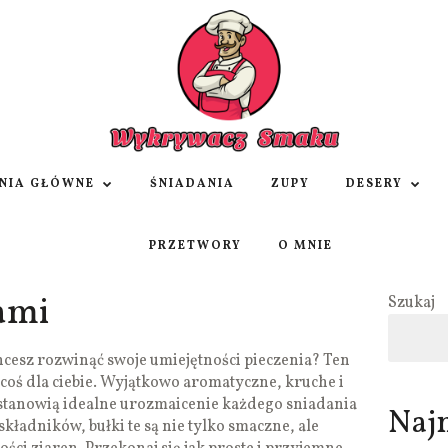
NIA GŁÓWNE
ŚNIADANIA
ZUPY
DESERY
PRZETWORY
O MNIE
ami
Szukaj
cesz rozwinąć swoje umiejętności pieczenia? Ten
 coś dla ciebie. Wyjątkowo aromatyczne, kruche i
stanowią idealne urozmaicenie każdego sniadania
Naj
 składników, bułki te są nie tylko smaczne, ale