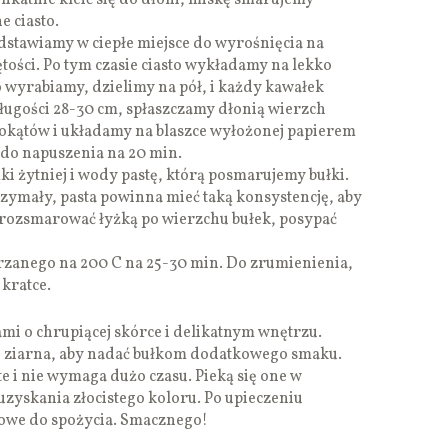
elikatnie kleić się do dłoni, miskę smarujemy
 ciasto.
dstawiamy w ciepłe miejsce do wyrośnięcia na
tości. Po tym czasie ciasto wykładamy na lekko
 wyrabiamy, dzielimy na pół, i każdy kawałek
ługości 28-30 cm, spłaszczamy dłonią wierzch
tokątów i układamy na blaszce wyłożonej papierem
 do napuszenia na 20 min.
i żytniej i wody pastę, którą posmarujemy bułki.
trzymały, pasta powinna mieć taką konsystencję, aby
 rozsmarować łyżką po wierzchu bułek, posypać
rzanego na 200 C na 25-30 min. Do zrumienienia,
 kratce.
nami o chrupiącej skórce i delikatnym wnętrzu.
 ziarna, aby nadać bułkom dodatkowego smaku.
te i nie wymaga dużo czasu. Pieką się one w
zyskania złocistego koloru. Po upieczeniu
otowe do spożycia. Smacznego!