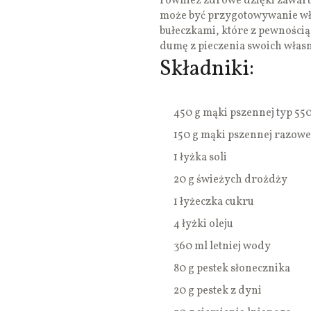
również zdrowe dzięki zawarto
może być przygotowywanie w
bułeczkami, które z pewnością
dumę z pieczenia swoich włas
Składniki:
450 g mąki pszennej typ 55
150 g mąki pszennej razowej
1 łyżka soli
20 g świeżych drożdży
1 łyżeczka cukru
4 łyżki oleju
360 ml letniej wody
80 g pestek słonecznika
20 g pestek z dyni