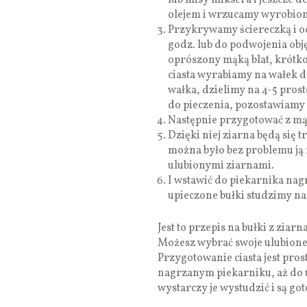
lub misy miksera i jeszcze d
olejem i wrzucamy wyrobione
Przykrywamy ściereczką i o
godz. lub do podwojenia obję
oprószony mąką blat, krótko
ciasta wyrabiamy na wałek d
wałka, dzielimy na 4-5 pros
do pieczenia, pozostawiamy
Następnie przygotować z mąk
Dzięki niej ziarna będą się 
można było bez problemu ją
ulubionymi ziarnami.
I wstawić do piekarnika nag
upieczone bułki studzimy na
Jest to przepis na bułki z ziar
Możesz wybrać swoje ulubione
Przygotowanie ciasta jest pros
nagrzanym piekarniku, aż do u
wystarczy je wystudzić i są g