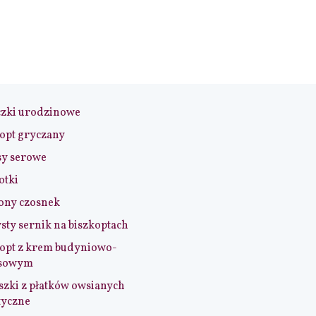
czki urodzinowe
opt gryczany
sy serowe
otki
ony czosnek
sty sernik na biszkoptach
opt z krem budyniowo-
sowym
szki z płatków owsianych
tyczne