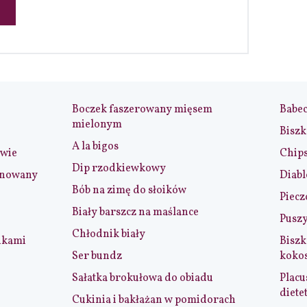
Boczek faszerowany mięsem
Babe
mielonym
Biszk
A la bigos
iwie
Chip
Dip rzodkiewkowy
ynowany
Diabl
Bób na zimę do słoików
Piecz
Biały barszcz na maślance
Puszy
Chłodnik biały
nkami
Biszk
Ser bundz
koko
Sałatka brokułowa do obiadu
Placu
diete
Cukinia i bakłażan w pomidorach