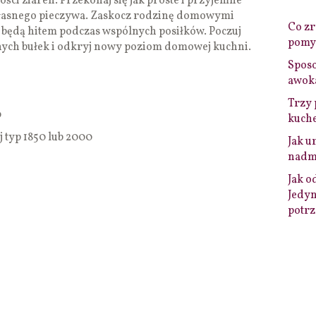
ści ziaren. Przekonaj się jak proste i przyjemne
łasnego pieczywa. Zaskocz rodzinę domowymi
Co zro
 będą hitem podczas wspólnych posiłków. Poczuj
pomys
nych bułek i odkryj nowy poziom domowej kuchni.
Sposo
awok
Trzy 
0
kuche
 typ 1850 lub 2000
Jak u
nadmi
Jak o
Jedyn
potrz