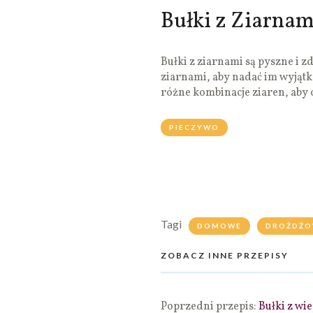
Bułki z Ziarnam
Bułki z ziarnami są pyszne i 
ziarnami, aby nadać im wyją
różne kombinacje ziaren, aby 
PIECZYWO
Tagi
DOMOWE
DROŻDŻO
ZOBACZ INNE PRZEPISY
Poprzedni przepis:
Bułki z wi