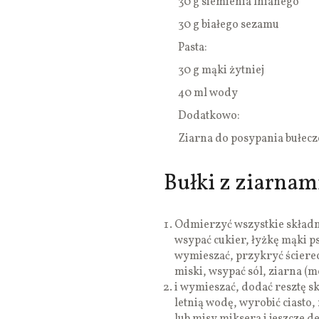
30 g siemienia lnianego
30 g białego sezamu
Pasta:
30 g mąki żytniej
40 ml wody
Dodatkowo:
Ziarna do posypania bułecz
Bułki z ziarnami
Odmierzyć wszystkie składn
wsypać cukier, łyżkę mąki ps
wymieszać, przykryć ścierec
miski, wsypać sól, ziarna (m
i wymieszać, dodać resztę s
letnią wodę, wyrobić ciasto