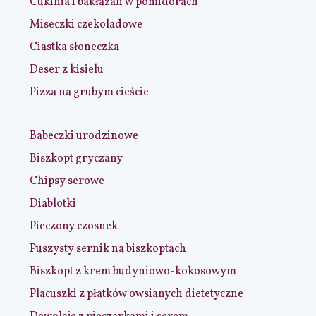
Cukinia i bakłażan w pomidorach
Miseczki czekoladowe
Ciastka słoneczka
Deser z kisielu
Pizza na grubym cieście
Babeczki urodzinowe
Biszkopt gryczany
Chipsy serowe
Diablotki
Pieczony czosnek
Puszysty sernik na biszkoptach
Biszkopt z krem budyniowo-kokosowym
Placuszki z płatków owsianych dietetyczne