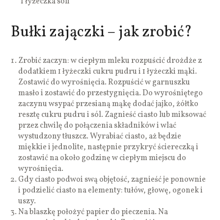
1 łyżeczka soli
Bułki zajączki – jak zrobić?
Zrobić zaczyn: w ciepłym mleku rozpuścić drożdże z
dodatkiem 1 łyżeczki cukru pudru i 1 łyżeczki mąki.
Zostawić do wyrośnięcia. Rozpuścić w garnuszku
masło i zostawić do przestygnięcia. Do wyrośniętego
zaczynu wsypać przesianą mąkę dodać jajko, żółtko
resztę cukru pudru i sól. Zagnieść ciasto lub miksować
przez chwilę do połączenia składników i wlać
wystudzony tłuszcz. Wyrabiać ciasto, aż będzie
miękkie i jednolite, następnie przykryć ściereczką i
zostawić na około godzinę w ciepłym miejscu do
wyrośnięcia.
Gdy ciasto podwoi swą objętość, zagnieść je ponownie
i podzielić ciasto na elementy: tułów, głowę, ogonek i
uszy.
Na blaszkę położyć papier do pieczenia. Na