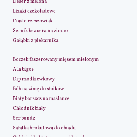
Deser z melona
Lizaki czekoladowe
Ciasto rzeszowiak
Sernik bez sera na zimno
Gołąbki z piekarnika
Boczek faszerowany mięsem mielonym
A la bigos
Dip rzodkiewkowy
Bób na zimę do słoików
Biały barszcz na maślance
Chłodnik biały
Ser bundz
Sałatka brokułowa do obiadu