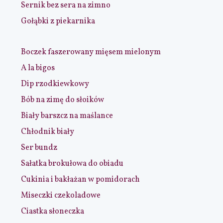
Sernik bez sera na zimno
Gołąbki z piekarnika
Boczek faszerowany mięsem mielonym
A la bigos
Dip rzodkiewkowy
Bób na zimę do słoików
Biały barszcz na maślance
Chłodnik biały
Ser bundz
Sałatka brokułowa do obiadu
Cukinia i bakłażan w pomidorach
Miseczki czekoladowe
Ciastka słoneczka