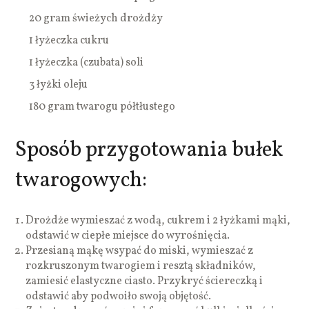
20 gram świeżych drożdży
1 łyżeczka cukru
1 łyżeczka (czubata) soli
3 łyżki oleju
180 gram twarogu półtłustego
Sposób przygotowania bułek
twarogowych:
Drożdże wymieszać z wodą, cukrem i 2 łyżkami mąki,
odstawić w ciepłe miejsce do wyrośnięcia.
Przesianą mąkę wsypać do miski, wymieszać z
rozkruszonym twarogiem i resztą składników,
zamiesić elastyczne ciasto. Przykryć ściereczką i
odstawić aby podwoiło swoją objętość.